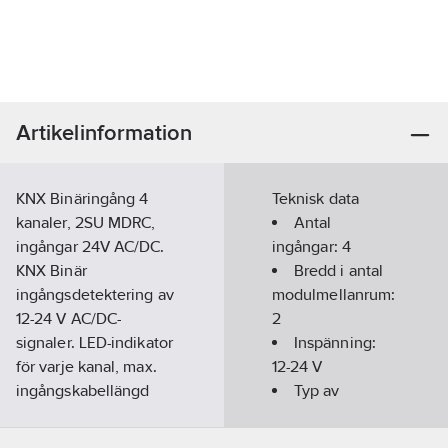
Artikelinformation
KNX Binäringång 4
Teknisk data
kanaler, 2SU MDRC,
Antal
ingångar 24V AC/DC.
ingångar:
4
KNX Binär
Bredd i antal
ingångsdetektering av
modulmellanrum:
12-24 V AC/DC-
2
signaler. LED-indikator
Inspänning:
för varje kanal, max.
12-24
V
ingångskabellängd
Typ av
100 m. För att ansluta
ingångsspänning:
tryckknappar eller
AC/DC