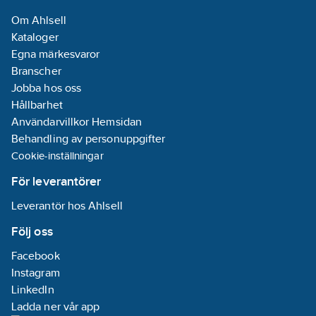
3 års garanti.
(IP):
IP20
Om Ahlsell
Artikelnummer:
1740777
Kataloger
Lev.
Effektförbrukning:
BE-04024.02
Egna märkesvaror
artikelnr:
0.3
W
Branscher
Ean
REACH
4251916110048
Jobba hos oss
artikelnr:
Datum:
2023-
Hållbarhet
Materialklass
QG2800
09-19
Användarvillkor Hemsidan
REACH
Behandling av personuppgifter
Informationsplikt:
Cookie-inställningar
Nej
För leverantörer
Leverantör hos Ahlsell
Följ oss
Facebook
Instagram
LinkedIn
Ladda ner vår app