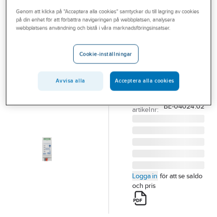
Outlet
Genom att klicka på "Acceptera alla cookies" samtycker du till lagring av cookies
på din enhet för att förbättra navigeringen på webbplatsen, analysera
MDT
Branscher
webbplatsens användning och bistå i våra marknadsföringsinsatser.
Binäringång
Tjänster
24V AC/DC
Cookie-inställningar
DIN
Vårt erbjudande
BINÄRINGÅNG
Bli kund
Avvisa alla
Acceptera alla cookies
4X24V AC/DC
Aktuellt
Artikelnummer:
1740777
Lev.
BE-04024.02
artikelnr:
Logga in
för att se saldo
och pris