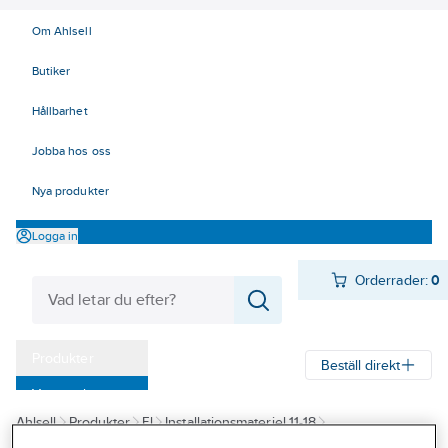
Om Ahlsell
Butiker
Hållbarhet
Jobba hos oss
Nya produkter
Logga in
Orderrader:
0
Produkter
Beställ direkt
Varumärken
Ahlsell
Produkter
El
Installationsmateriel 11-18
Kampanjer
17 Fastighetsautomation / IoT
KNX
Binäringångar