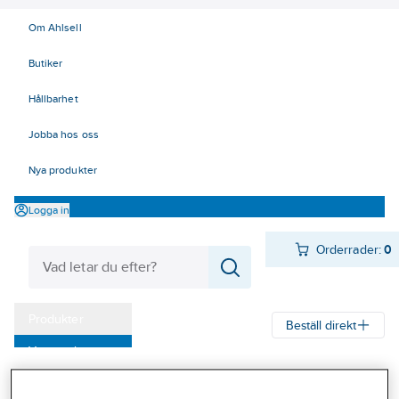
Om Ahlsell
Butiker
Hållbarhet
Jobba hos oss
Nya produkter
Logga in
Orderrader:
0
Produkter
Beställ direkt
Varumärken
Ahlsell
Produkter
El
Installationsmateriel 11-18
Kampanjer
17 Fastighetsautomation / IoT
KNX
Binäringångar