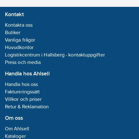
Nej
Kontakt
Genererar
signalspänning:
Kontakta oss
Ja
Butiker
Med LED-
Vanliga frågor
indikering:
Ja
Huvudkontor
Logistikcentrum i Hallsberg - kontaktuppgifter
Monteringsmetod:
Press och media
DRA (DIN-rail
Handla hos Ahlsell
adapter)
Handla hos oss
Kapslingsklass
Faktureringssätt
(IP):
IP20
Villkor och priser
REACH
Retur & Reklamation
Datum:
2022-
Om oss
02-04
REACH
Om Ahlsell
Informationsplikt:
Kataloger