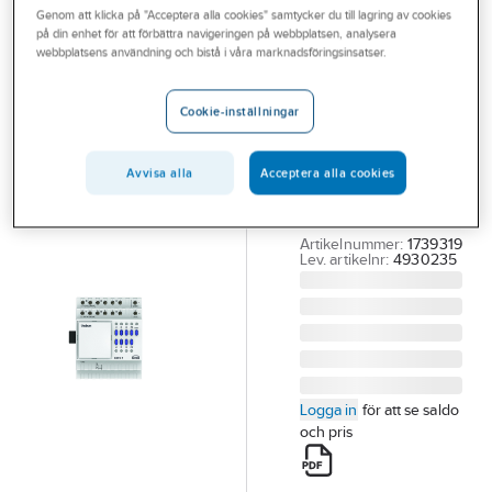
Genom att klicka på "Acceptera alla cookies" samtycker du till lagring av cookies
Outlet
på din enhet för att förbättra navigeringen på webbplatsen, analysera
THEBEN
webbplatsens användning och bistå i våra marknadsföringsinsatser.
Branscher
Binäring
Tjänster
tilläggsmodul
Cookie-inställningar
BME6T
Vårt erbjudande
BINÄRING
Avvisa alla
Acceptera alla cookies
Aktuellt
TILLÄGGSM BME6T
KNX
Artikelnummer:
1739319
Lev. artikelnr:
4930235
Logga in
för att se saldo
och pris