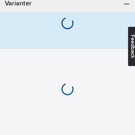
Varianter
ingår:
Nej
Avtagbar
bussmodul:
Ja
Dubbelriktad
Feedba
radiofrekvens:
Nej
Bussystem
EIB/KNX:
Ja
Bussystem
KNX-RF
(Radiofrekvens):
Nej
Bussystem
LON:
Nej
Bussystem
Powernet:
Nej
Bussystem
Radiofrekvens: