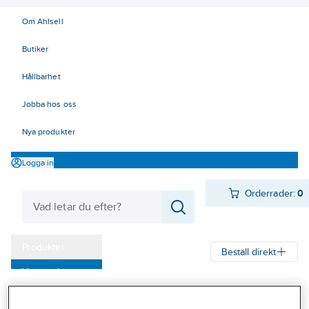
Om Ahlsell
Butiker
Hållbarhet
Jobba hos oss
Nya produkter
Logga in
Orderrader:
0
Produkter
Beställ direkt
Varumärken
Ahlsell
Produkter
El
Installationsmateriel 11-18
Kampanjer
17 Fastighetsautomation / IoT
KNX
Binäringångar