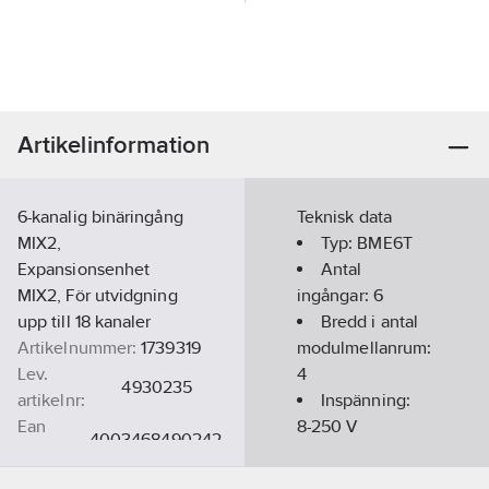
Artikelinformation
6-kanalig binäringång
Teknisk data
MIX2,
Typ:
BME6T
Expansionsenhet
Antal
MIX2, För utvidgning
ingångar:
6
upp till 18 kanaler
Bredd i antal
Artikelnummer:
1739319
modulmellanrum:
Lev.
4
4930235
artikelnr:
Inspänning:
Ean
8-250
V
4003468490242
artikelnr:
Materialklass
QG250B
Bussanslutning