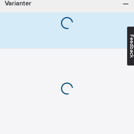
Varianter
ingår:
Ja
Avtagbar
bussmodul:
Ja
Dubbelriktad
Feedba
radiofrekvens:
Nej
Bussystem
EIB/KNX:
Ja
Bussystem
KNX-RF
(Radiofrekvens):
Nej
Bussystem
LON:
Nej
Bussystem
Powernet:
Nej
Bussystem
Radiofrekvens: