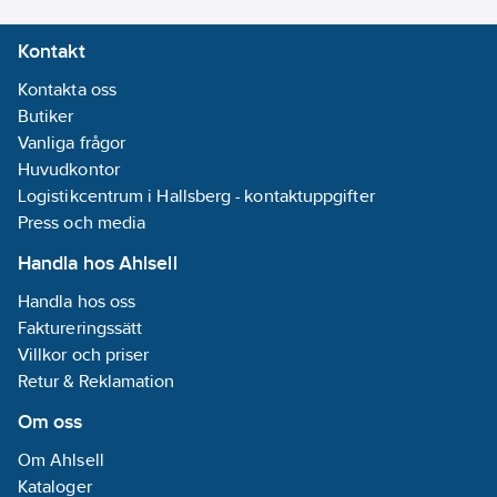
Nej
Kontakt
Genererar
signalspänning:
Kontakta oss
Ja
Butiker
Med LED-
Vanliga frågor
indikering:
Ja
Huvudkontor
Logistikcentrum i Hallsberg - kontaktuppgifter
Monteringsmetod:
Press och media
DRA (DIN-rail
Handla hos Ahlsell
adapter)
Handla hos oss
Kapslingsklass
Faktureringssätt
(IP):
IP20
Villkor och priser
REACH
Retur & Reklamation
Datum:
2022-
Om oss
02-04
REACH
Om Ahlsell
Informationsplikt:
Kataloger