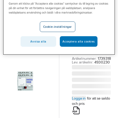
Genom att klicka på "Acceptera alla cookies" samtycker du till lagring av cookies
Outlet
på din enhet för att förbättra navigeringen på webbplatsen, analysera
THEBEN
webbplatsens användning och bistå i våra marknadsföringsinsatser.
Branscher
Binäringång
Tjänster
Basenhet
Cookie-inställningar
BMG6T
Vårt erbjudande
BINÄRINGÅNG
Avvisa alla
Acceptera alla cookies
Aktuellt
BASENHET BMG6T
KNX
Artikelnummer:
1739318
Lev. artikelnr:
4930230
Logga in
för att se saldo
och pris