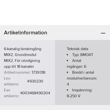
Artikelinformation
6-kanalig binäringång
Teknisk data
MIX2, Grundmodul
Typ:
BMG6T
MIX2, För utvidgning
Antal
upp till 18 kanaler
ingångar:
6
Artikelnummer:
1739318
Bredd i antal
Lev.
modulmellanrum:
4930230
artikelnr:
4
Ean
Inspänning:
4003468490204
artikelnr:
8-250
V
Materialklass
QG250B
Bussanslutning