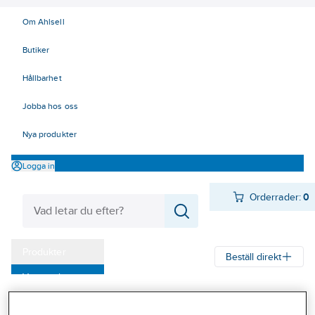
Om Ahlsell
Butiker
Hållbarhet
Jobba hos oss
Nya produkter
Logga in
Orderrader:
0
Produkter
Beställ direkt
Varumärken
Ahlsell
Produkter
El
Installationsmateriel 11-18
Kampanjer
17 Fastighetsautomation / IoT
KNX
Binäringångar