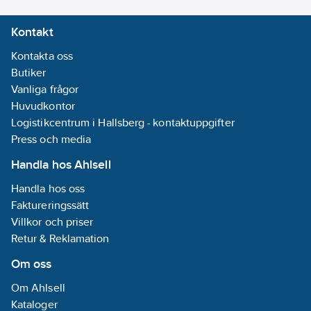
lösning.
signalspänning:
Kontakt
Artikelnummer:
1739288
Ja
Lev.
LED-
Kontakta oss
4800402
artikelnr:
styrning:
Nej
Butiker
Ean
Med LED-
Vanliga frågor
4003468480137
artikelnr:
indikering:
Nej
Huvudkontor
Materialklass
QG250B
Logistikcentrum i Hallsberg - kontaktuppgifter
Monteringsmetod:
Press och media
DRA (DIN-rail
Handla hos Ahlsell
adapter)
Handla hos oss
Kapslingsklass
Faktureringssätt
(IP):
IP20
Villkor och priser
REACH
Retur & Reklamation
Datum:
2022-
Om oss
02-04
REACH
Om Ahlsell
Informationsplikt:
Kataloger