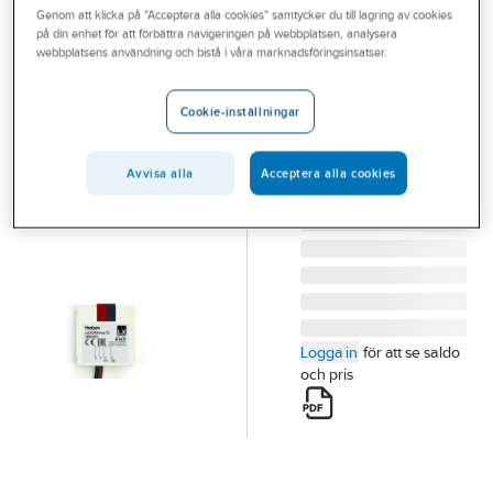
Genom att klicka på "Acceptera alla cookies" samtycker du till lagring av cookies
Outlet
på din enhet för att förbättra navigeringen på webbplatsen, analysera
THEBEN
webbplatsens användning och bistå i våra marknadsföringsinsatser.
Branscher
Binäringång
Tjänster
Luxorliving B6
Cookie-inställningar
BINÄRINGÅNG
Vårt erbjudande
LUXORLIVING B6
Avvisa alla
Acceptera alla cookies
Bli kund
Artikelnummer:
1739288
Lev. artikelnr:
4800402
Aktuellt
Logga in
för att se saldo
och pris