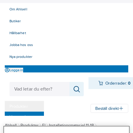
Om Ahlsell
Butiker
Hållbarhet
Jobba hos oss
Nya produkter
Logga in
Orderrader:
0
Produkter
Beställ direkt
Varumärken
Ahlsell
Produkter
El
Installationsmateriel 11-18
Kampanjer
17 Fastighetsautomation / IoT
KNX
Analoga aktorer