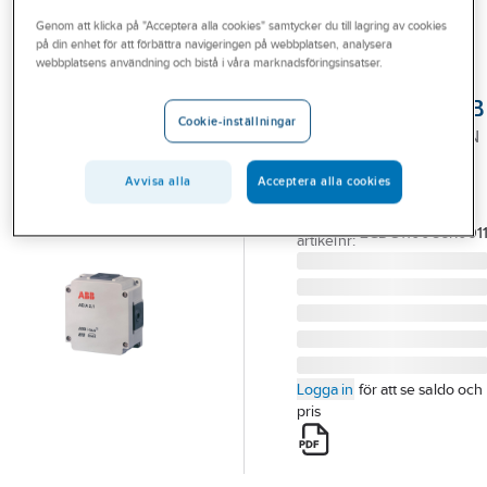
Outlet
Genom att klicka på "Acceptera alla cookies" samtycker du till lagring av cookies
på din enhet för att förbättra navigeringen på webbplatsen, analysera
ABB
Branscher
webbplatsens användning och bistå i våra marknadsföringsinsatser.
Analogingång 2-
Tjänster
kanaler KNX, ABB
Cookie-inställningar
ANALOGINGÅNG 2-KAN
Vårt erbjudande
UTPL IP54
Bli kund
Avvisa alla
Acceptera alla cookies
2CDG110086R0011
Artikelnummer:
1750250
Aktuellt
Lev.
2CDG110086R001
artikelnr:
Logga in
för att se saldo och
pris