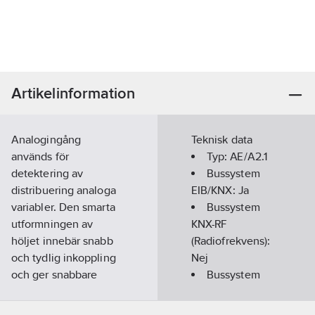
Artikelinformation
Analogingång
Teknisk data
används för
Typ:
AE/A2.1
detektering av
Bussystem
distribuering analoga
EIB/KNX:
Ja
variabler. Den smarta
Bussystem
utformningen av
KNX-RF
höljet innebär snabb
(Radiofrekvens):
och tydlig inkoppling
Nej
och ger snabbare
Bussystem
anslutning av
Radiofrekvens:
sensorerna.
Nej