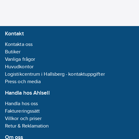
ingår:
Nej
Inspänning
drivenhet:
Nej
Inström
Kontakt
drivenhet:
Nej
Kontakta oss
Butiker
Kapslingsklass
Vanliga frågor
(IP):
IP20
Huvudkontor
REACH
Logistikcentrum i Hallsberg - kontaktuppgifter
Datum:
2021-
Press och media
04-30
REACH
Handla hos Ahlsell
Informationsplikt:
Handla hos oss
Nej
Faktureringssätt
Villkor och priser
Retur & Reklamation
Om oss