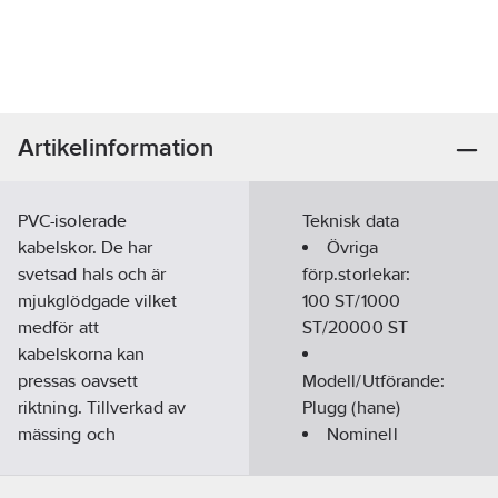
Artikelinformation
PVC-isolerade
Teknisk data
kabelskor. De har
Övriga
svetsad hals och är
förp.storlekar:
mjukglödgade vilket
100 ST/1000
medför att
ST/20000 ST
kabelskorna kan
pressas oavsett
Modell/Utförande:
riktning. Tillverkad av
Plugg (hane)
mässing och
Nominell
elektrolytförtenta för
ledararea:
0.5-
bästa korrosionsskydd.
1.65
mm²