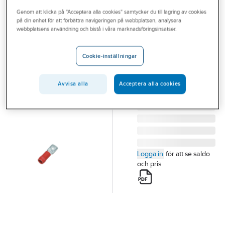
Outlet
Genom att klicka på "Acceptera alla cookies" samtycker du till lagring av cookies
på din enhet för att förbättra navigeringen på webbplatsen, analysera
JST
Branscher
webbplatsens användning och bistå i våra marknadsföringsinsatser.
Flatstift, A,
Tjänster
isolerad
Cookie-inställningar
FLATSTIFT RÖD
Vårt erbjudande
6.3x0.8MM A 1507 H
Bli kund
Avvisa alla
Acceptera alla cookies
Artikelnummer:
0842370
Aktuellt
Logga in
för att se saldo
och pris