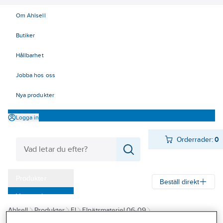
Om Ahlsell
Butiker
Hållbarhet
Jobba hos oss
Nya produkter
Logga in
Orderrader:
0
Produkter
Beställ direkt
Varumärken
Ahlsell
Produkter
El
Elnätsmateriel 06-09
Kampanjer
08 Förbindningsmateriel
Isolerade förbindningar
Flatstifthylsa