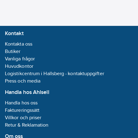
avgrening/tappspridare:
Nej
REACH
Datum:
2025-
Kontakt
06-25
Kontakta oss
REACH
Butiker
Informationsplikt:
Vanliga frågor
Nej
Huvudkontor
Logistikcentrum i Hallsberg - kontaktuppgifter
Press och media
Handla hos Ahlsell
Handla hos oss
Faktureringssätt
Villkor och priser
Retur & Reklamation
Om oss