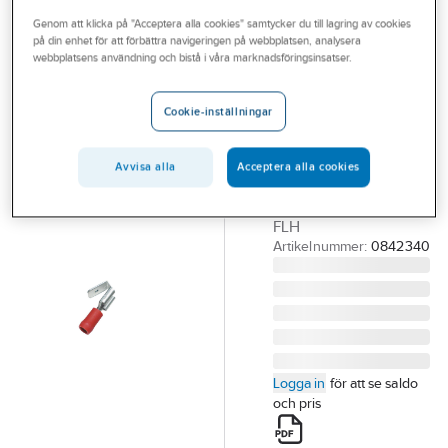
Outlet
Genom att klicka på "Acceptera alla cookies" samtycker du till lagring av cookies
på din enhet för att förbättra navigeringen på webbplatsen, analysera
JST
Branscher
webbplatsens användning och bistå i våra marknadsföringsinsatser.
Flatstiftshylsa +
Tjänster
hane, A,
Cookie-inställningar
isolerad
Vårt erbjudande
FLATSTIFTSHYLSA +
Bli kund
Avvisa alla
Acceptera alla cookies
HANE RÖD
Aktuellt
6.3x0.8MM A 1507
FLH
Artikelnummer:
0842340
Logga in
för att se saldo
och pris