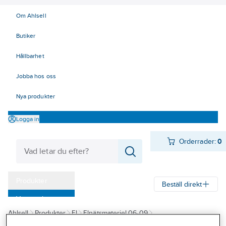
Om Ahlsell
Butiker
Hållbarhet
Jobba hos oss
Nya produkter
Logga in
Orderrader:
0
Produkter
Beställ direkt
Varumärken
Ahlsell
Produkter
El
Elnätsmateriel 06-09
Kampanjer
08 Förbindningsmateriel
Isolerade förbindningar
Flatstifthylsa