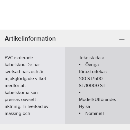
Artikelinformation
PVC-isolerade
Teknisk data
kabelskor. De har
Övriga
svetsad hals och är
förp.storlekar:
mjukglödgade vilket
100 ST/500
medför att
ST/10000 ST
kabelskorna kan
pressas oavsett
Modell/Utförande:
riktning. Tillverkad av
Hylsa
mässing och
Nominell
elektrolytförtenta för
ledararea:
0.5-
bästa korrosionsskydd.
1.65
mm²