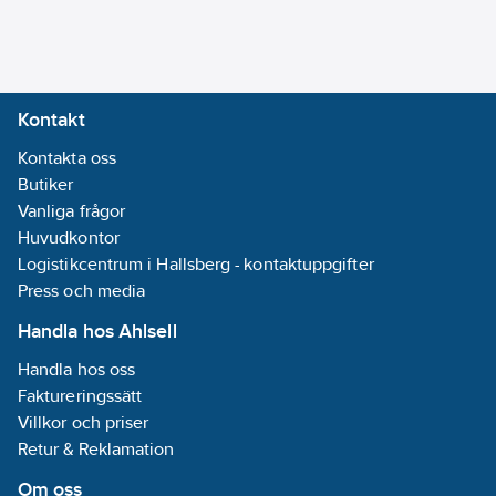
avgrening/tappspridare:
Ja
REACH
Datum:
2025-
Kontakt
06-25
Kontakta oss
REACH
Butiker
Informationsplikt:
Vanliga frågor
Nej
Huvudkontor
Logistikcentrum i Hallsberg - kontaktuppgifter
Press och media
Handla hos Ahlsell
Handla hos oss
Faktureringssätt
Villkor och priser
Retur & Reklamation
Om oss