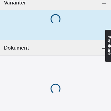
Varianter
Höjd:
183
mm
Modell/Utförande:
Utan skärm
Feedba
Dokument