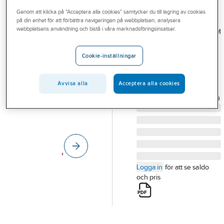
Outlet
Genom att klicka på "Acceptera alla cookies" samtycker du till lagring av cookies
på din enhet för att förbättra navigeringen på webbplatsen, analysera
TE
Branscher
webbplatsens användning och bistå i våra marknadsföringsinsatser.
CONNECTIVITY/RAYCHEM
Ventilavledare 1
Tjänster
kV, HDA
Cookie-inställningar
Vårt erbjudande
VENTILAVLEDARE 1KV
Aktuellt
HDA-01MA-NFF
Avvisa alla
Acceptera alla cookies
Artikelnummer:
0634119
Lev. artikelnr:
CR6026-000
Logga in
för att se saldo
och pris