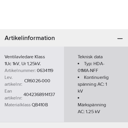
Artikelinformation
Ventilavledare Klass
Teknisk data
1Uc 1kV, Ur 1,25kV.
Typ:
HDA-
Artikelnummer:
0634119
01MA-NFF
Lev.
Kontinuerlig
CR6026-000
artikelnr:
spänning AC:
1
Ean
kV
4042368914137
artikelnr:
Materialklass
QB410B
Märkspänning
AC:
1.25
kV
Krypsträcka:
380
mm