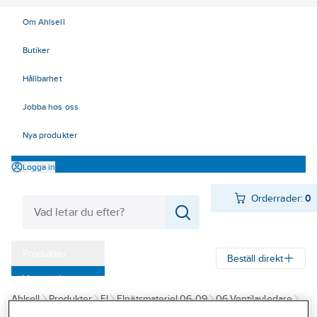
Om Ahlsell
Butiker
Hållbarhet
Jobba hos oss
Nya produkter
Logga in
Orderrader:
0
Produkter
Beställ direkt
Varumärken
Ahlsell
Produkter
El
Elnätsmateriel 06-09
06 Ventilavledare
Kampanjer
1-10 kV