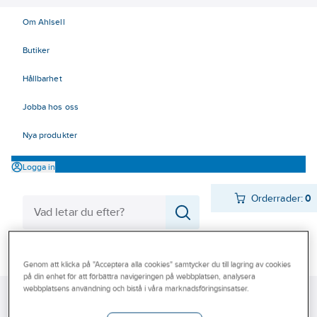
Om Ahlsell
Butiker
Hållbarhet
Jobba hos oss
Nya produkter
Logga in
Orderrader:
0
Produkter
Beställ direkt
Genom att klicka på "Acceptera alla cookies" samtycker du till lagring av cookies
på din enhet för att förbättra navigeringen på webbplatsen, analysera
Varumärken
webbplatsens användning och bistå i våra marknadsföringsinsatser.
Ahlsell
Produkter
El
Elnätsmateriel 06-09
06 Ventilavledare
Kampanjer
1-10 kV