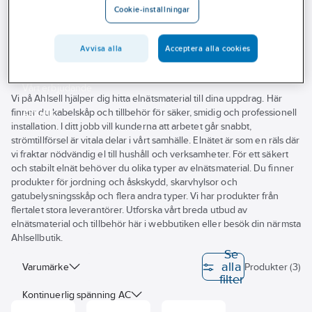
Cookie-inställningar
Outlet
1-10 kV
Branscher
Avvisa alla
Acceptera alla cookies
Tjänster
Vårt erbjudande
Vi på Ahlsell hjälper dig hitta elnätsmaterial till dina uppdrag. Här
finner du kabelskåp och tillbehör för säker, smidig och professionell
Aktuellt
installation. I ditt jobb vill kunderna att arbetet går snabbt,
strömtillförsel är vitala delar i vårt samhälle. Elnätet är som en räls där
vi fraktar nödvändig el till hushåll och verksamheter. För ett säkert
och stabilt elnät behöver du olika typer av elnätsmaterial. Du finner
produkter för jordning och åskskydd, skarvhylsor och
gatubelysningsskåp och flera andra typer. Vi har produkter från
flertalet stora leverantörer. Utforska vårt breda utbud av
elnätsmaterial och tillbehör här i webbutiken eller besök din närmsta
Ahlsellbutik.
Se
alla
Varumärke
Produkter (3)
filter
Kontinuerlig spänning AC