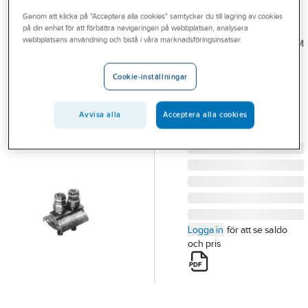
Outlet
Genom att klicka på "Acceptera alla cookies" samtycker du till lagring av cookies
på din enhet för att förbättra navigeringen på webbplatsen, analysera
TE
Branscher
webbplatsens användning och bistå i våra marknadsföringsinsatser.
CONNECTIVITY/RAYCHEM
Grenklämma CU
Tjänster
10-95 mm²
Cookie-inställningar
Vårt erbjudande
GRENKLÄMMA DPU10-
Aktuellt
95 CU 10-95MM2
Avvisa alla
Acceptera alla cookies
Artikelnummer:
0654884
Lev. artikelnr:
708991-1
Logga in
för att se saldo
och pris