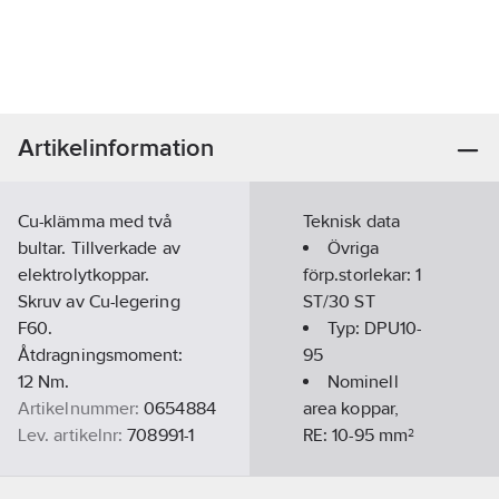
Artikelinformation
Cu-klämma med två
Teknisk data
bultar. Tillverkade av
Övriga
elektrolytkoppar.
förp.storlekar:
1
Skruv av Cu-legering
ST/30 ST
F60.
Typ:
DPU10-
Åtdragningsmoment:
95
12 Nm.
Nominell
Artikelnummer:
0654884
area koppar,
Lev. artikelnr:
708991-1
RE:
10-95
mm²
Ean
Nominell
4042368488300
artikelnr:
area koppar,