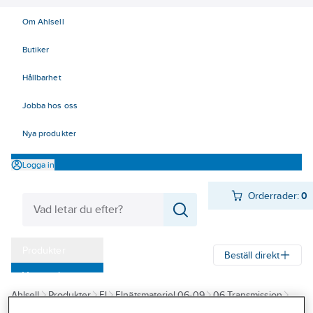
Om Ahlsell
Butiker
Hållbarhet
Jobba hos oss
Nya produkter
Logga in
Orderrader:
0
Produkter
Beställ direkt
Varumärken
Ahlsell
Produkter
El
Elnätsmateriel 06-09
06 Transmission
Kampanjer
Klämmor