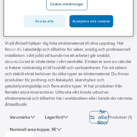
Cookie-inställningar
Outlet
Klämmor
Branscher
Avvisa alla
Acceptera alla cookies
Tjänster
Vårt erbjudande
Vi på Ahlsell hjälper dig hitta elnätsmaterial till dina uppdrag. Här
finner du kabelskåp och tillbehör för säker, smidig och professionell
Bli kund
installation. I ditt jobb vill kunderna att arbetet går snabbt,
Aktuellt
strömtillförsel är vitala delar i vårt samhälle. Elnätet är som en räls där
vi fraktar nödvändig el till hushåll och verksamheter. För ett säkert
och stabilt elnät behöver du olika typer av elnätsmaterial. Du finner
produkter för jordning och åskskydd, skarvhylsor och
gatubelysningsskåp och flera andra typer. Vi har produkter från
flertalet stora leverantörer. Utforska vårt breda utbud av
elnätsmaterial och tillbehör här i webbutiken eller besök din närmsta
Ahlsellbutik.
Se
alla
Varumärke
Lagerförd
Produkter (1)
filter
Nominell area koppar, RE