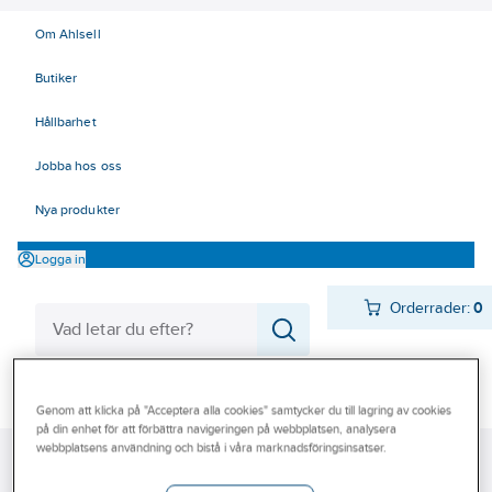
Om Ahlsell
Butiker
Hållbarhet
Jobba hos oss
Nya produkter
Logga in
Orderrader:
0
Produkter
Beställ direkt
Genom att klicka på "Acceptera alla cookies" samtycker du till lagring av cookies
på din enhet för att förbättra navigeringen på webbplatsen, analysera
Varumärken
webbplatsens användning och bistå i våra marknadsföringsinsatser.
Ahlsell
Produkter
El
Elnätsmateriel 06-09
06 Transmission
Kampanjer
Klämmor