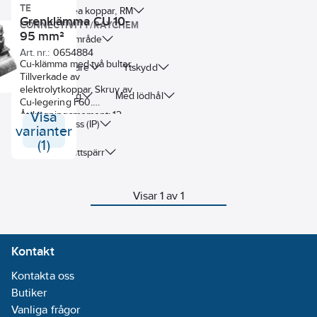
TE
Nominell area koppar, RM
Grenklämma CU 10-
CONNECTIVITY/RAYCHEM
95 mm²
Spänningsområde
Art. nr.:
0654884
Cu-klämma med två bultar.
Material, ledare
Ytskydd
Tillverkade av
elektrolytkoppar. Skruv av
Med isolering
Med lödhål
Cu-legering F60.
Åtdragningsmoment: 12
Visa
Kapslingsklass (IP)
Nm.
varianter
(1)
Oljestopp/mittspärr
Visar 1 av 1
Kontakt
Kontakta oss
Butiker
Vanliga frågor