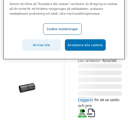
Genom att klicka på "Acceptera alla cookies" samtycker du till lagring av cookies
Outlet
på din enhet för att förbättra navigeringen på webbplatsen, analysera
UPONOR
webbplatsens användning och bistå i våra marknadsföringsinsatser.
Branscher
Skarvmuff UDV
Tjänster
utan
Cookie-inställningar
tätningsring
Vårt erbjudande
SKARVMUFF UDV 50
Avvisa alla
Acceptera alla cookies
Bli kund
MM
Aktuellt
Artikelnummer:
0663219
Lev. artikelnr:
1050141
Logga in
för att se saldo
och pris