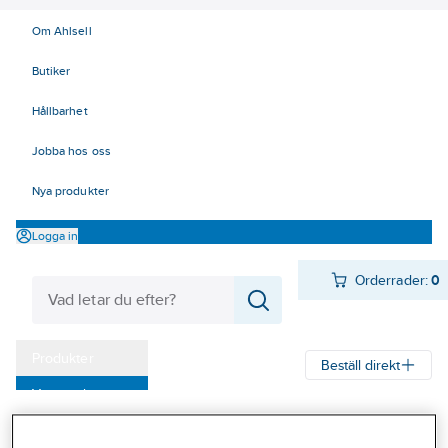
Om Ahlsell
Butiker
Hållbarhet
Jobba hos oss
Nya produkter
Logga in
Orderrader:
0
Produkter
Beställ direkt
Varumärken
Ahlsell
Produkter
El
Elnätsmateriel 06-09
Kampanjer
06 Kabelskyddsmateriel
Kabelskydd
Skarvmuffar