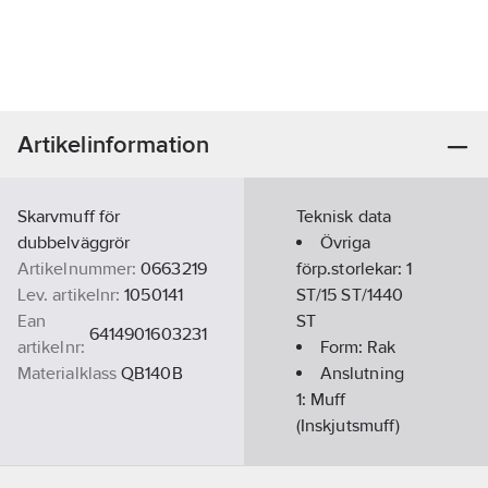
Artikelinformation
Skarvmuff för
Teknisk data
dubbelväggrör
Övriga
Artikelnummer:
0663219
förp.storlekar:
1
Lev. artikelnr:
1050141
ST/15 ST/1440
Ean
ST
6414901603231
artikelnr:
Form:
Rak
Materialklass
QB140B
Anslutning
1:
Muff
(Inskjutsmuff)
Anslutning
2:
Muff