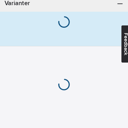
Varianter
(Inskjutsmuff)
Utvändig
rördiameter
anslutning 2:
50
mm
Feedba
Utvändig
rördiameter
anslutning 1:
50
mm
Dimension
anslutning 1:
DN 50
REACH
Datum:
2026-
02-04
REACH
Informationsplikt:
Nej