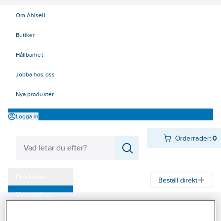
Om Ahlsell
Butiker
Hållbarhet
Jobba hos oss
Nya produkter
Logga in
Orderrader:
0
Produkter
Beställ direkt
Varumärken
Ahlsell
Produkter
El
Elnätsmateriel 06-09
Kampanjer
06 Kabelskyddsmateriel
Kabelskydd
Skarvmuffar