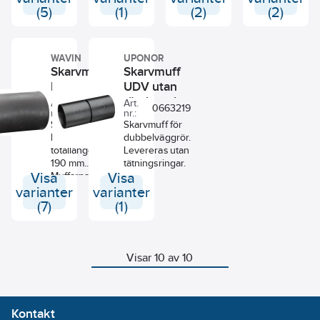
tätningsringar.
rör och
(5)
(1)
(2)
(2)
Snipp &
Snapp®
Kopplin
WAVIN
UPONOR
är avsed
Skarvmuff
Skarvmuff
den sma
M
UDV utan
änden a
Snipp &
tätningsring
Art.
Art.
0660472
0663219
Snapp® t
nr.:
nr.:
det hela
Skarvmuff till
Skarvmuff för
röret.
kabelrör
dubbelväggrör.
totallängd
Levereras utan
190 mm.
tätningsringar.
Visa
Muffarna är
Visa
sandtäta, ej
varianter
varianter
vattentäta.
(7)
(1)
Försedda
med
låshackar
som gör att
Visar 10 av 10
muffen sitter
fast på rör.
Kontakt