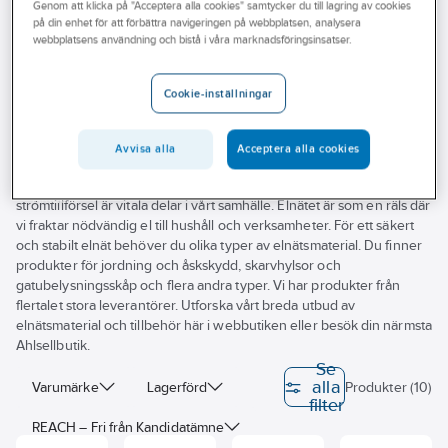
Genom att klicka på "Acceptera alla cookies" samtycker du till lagring av cookies
Outlet
på din enhet för att förbättra navigeringen på webbplatsen, analysera
webbplatsens användning och bistå i våra marknadsföringsinsatser.
Skarvmuffar
Branscher
Tjänster
Cookie-inställningar
Vårt erbjudande
Vi på Ahlsell hjälper dig hitta elnätsmaterial till dina uppdrag. Här
Avvisa alla
Acceptera alla cookies
Bli kund
finner du kabelskåp och tillbehör för säker, smidig och professionell
installation. I ditt jobb vill kunderna att arbetet går snabbt,
Aktuellt
strömtillförsel är vitala delar i vårt samhälle. Elnätet är som en räls där
vi fraktar nödvändig el till hushåll och verksamheter. För ett säkert
och stabilt elnät behöver du olika typer av elnätsmaterial. Du finner
produkter för jordning och åskskydd, skarvhylsor och
gatubelysningsskåp och flera andra typer. Vi har produkter från
flertalet stora leverantörer. Utforska vårt breda utbud av
elnätsmaterial och tillbehör här i webbutiken eller besök din närmsta
Ahlsellbutik.
Se
alla
Varumärke
Lagerförd
Produkter (10)
filter
REACH – Fri från Kandidatämne