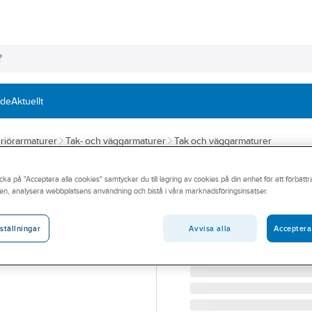
nde
Aktuellt
eriörarmaturer
Tak- och väggarmaturer
Tak och väggarmaturer
WESTAL
cka på "Acceptera alla cookies" samtycker du till lagring av cookies på din enhet för att förbätt
Väggarmatur LE
en, analysera webbplatsens användning och bistå i våra marknadsföringsinsatser.
VÄGGARM LED 6W 3K 8
Artikelnummer:
7703182
Avvisa alla
Acceptera
ställningar
Lev. artikelnr:
2950-60