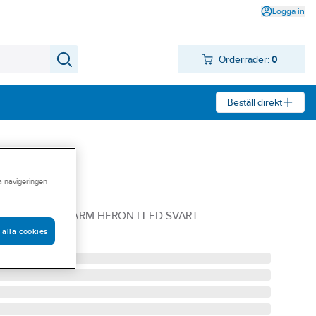
Logga in
Orderrader:
0
Beställ direkt
ra navigeringen
D Heron I
54LM SV VÄGGARM HERON I LED SVART
 alla cookies