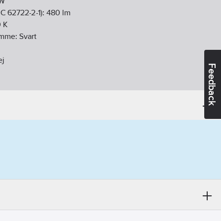
W
EC 62722-2-1):
480
lm
0
K
tomme:
Svart
ej
Feedback
trisk
tbar)
lor:
1
20-40° (mediumstrålande)
54
(konstantström)
las (transparent)
g/stomme:
Aluminium
g/stomme:
Pulverlackerad