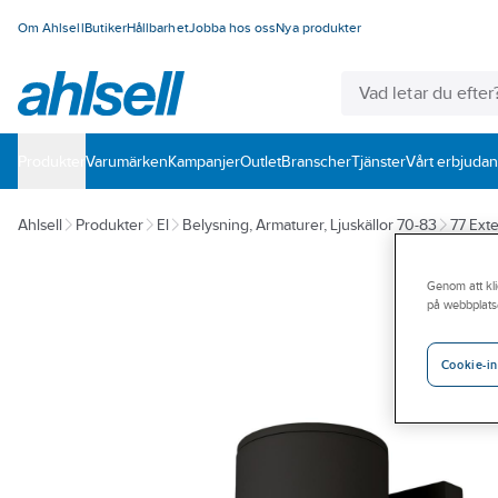
Om Ahlsell
Butiker
Hållbarhet
Jobba hos oss
Nya produkter
Produkter
Varumärken
Kampanjer
Outlet
Branscher
Tjänster
Vårt erbjuda
Ahlsell
Produkter
El
Belysning, Armaturer, Ljuskällor 70-83
77 Ext
Genom att kli
på webbplats
Cookie-in