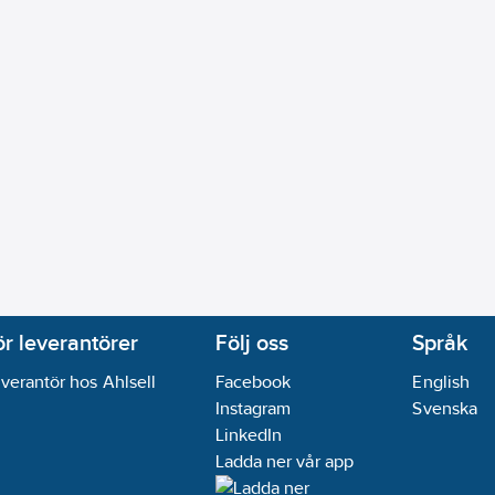
0):
I
40
V
RI/Ra):
80-89
msarbete (EN 12464-1):
Nej
d yttemperatur "D" (EN 60598-2-24):
Nej
ör leverantörer
Följ oss
Språk
e:
Reflektor
verantör hos Ahlsell
Facebook
English
Instagram
Svenska
nfällt montage:
Nej
LinkedIn
tage:
Nej
Ladda ner vår app
ning:
Nej
pphängning:
Nej