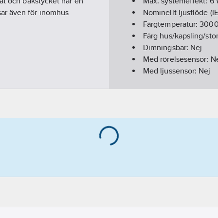
rat och bakstycket har en
Max. systemeffekt:
6
ar även för inomhus
Nominellt ljusflöde (I
Färgtemperatur:
300
Färg hus/kapsling/s
Dimningsbar:
Nej
Med rörelsesensor:
N
Med ljussensor:
Nej
Ljusfördelning:
Symme
Ljuskälla:
LED (ej utby
Lämpligt antal ljuskäl
Ljusspridningsvinkel:
Kapslingsklass (IP):
IP
Längd:
125
mm
Bredd:
90
mm
Höjd/Djup:
130
mm
Drivdon:
LED-drivdon 
Material Kupa/Kåpa:
G
Material hus/kapslin
Ytskydd hus/kapslin