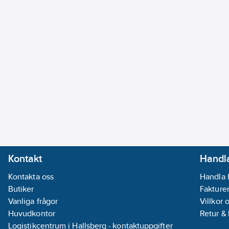
Kontakt
Handla
Kontakta oss
Handla 
Butiker
Fakturer
Vanliga frågor
Villkor 
Huvudkontor
Retur &
Logistikcentrum i Hallsberg - kontaktuppgifter