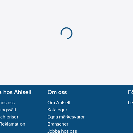
Drivdon ingår:
Ja
Med ljuskälla:
Ja
Skyddsklass (IEC 6114
Slagtålighet (IK):
IK08
Märkspänning:
220-2
Spänningstyp:
AC
Färgtolkningsindex (C
Ljusuttag:
Direkt
Anpassad för bildskär
Antal poler:
3
Armatur med begränsa
Ledararea:
2.5
mm²
Ljusfärg:
Vit
 hos Ahlsell
Om oss
F
Ljusfördelare/spridar
hos oss
Om Ahlsell
Le
Ljusutbyte:
142
lm/W
ingssätt
Kataloger
Lämplig för inbyggt/i
och priser
Egna märkesvaror
Lämplig för rampmon
 Reklamation
Branscher
Lämplig för nödbelys
Jobba hos oss
Lämplig för pendelu