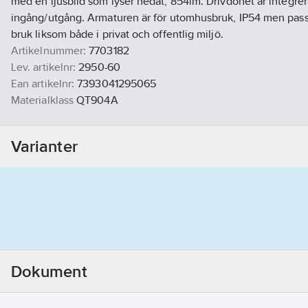
med en ljusbild som lyser nedåt, 854lm. Drivdonet är integre
ingång/utgång. Armaturen är för utomhusbruk, IP54 men pass
bruk liksom både i privat och offentlig miljö.
Artikelnummer:
7703182
Lev. artikelnr:
2950-60
Ean artikelnr:
7393041295065
Materialklass
QT904A
Varianter
Dokument