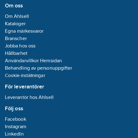
Om oss
som tillbehör och
Montageplåt för
Om Ahlsell
tunna plåt- och
lättbetongfasader.
Kataloger
Lättinstallerad tack
Egna märkesvaror
vare separat
Branscher
bakstycke och
vidarekopplingsbar
Jobba hos oss
snabbplint för
Hållbarhet
direkt anslutning
Användarvillkor Hemsidan
till 230V. Anpassad
för utanpåliggande
Behandling av personuppgifter
kabel.
Cookie-inställningar
För leverantörer
Leverantör hos Ahlsell
Följ oss
Facebook
Instagram
LinkedIn