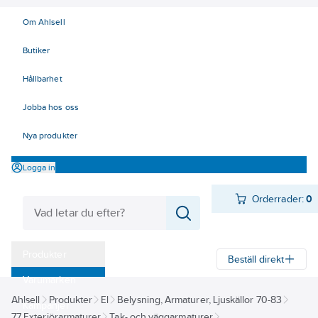
Om Ahlsell
Butiker
Hållbarhet
Jobba hos oss
Nya produkter
Logga in
Orderrader:
0
Produkter
Beställ direkt
Varumärken
Ahlsell
Produkter
El
Belysning, Armaturer, Ljuskällor 70-83
Kampanjer
77 Exteriörarmaturer
Tak- och väggarmaturer