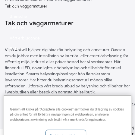
Outlet
Tak och väggarmaturer
Branscher
Tak och väggarmaturer
Tjänster
Vårt erbjudande
Bli kund
Vi på Ahlsell hjälper dig hitta rätt belysning och armaturer. Oavsett
om du jobbar med installation av interiör- eller exteriörbelysning för
Aktuellt
offentlig miljö, industri eller privat bostad har vi sortimentet. Här
finner du LED, downlights, nödbelysning och tillbehör för enkel
installation. Smarta belysningslösningar från flertalet stora
leverantörer. Här hittar du belysningsarmatur i många olika
utföranden. Utforska vårt breda utbud av belysning och tillbehör här
i webbutiken eller besök din närmsta Ahlsellbutik.
Se
alla
Varumärke
Lagerförd
Produkter (31
filter
Genom att klicka på "Acceptera alla cookies" samtycker du till lagring av cookies
på din enhet för att förbättra navigeringen på webbplatsen, analysera
REACH – Fri från Kandidatämne
webbplatsens användning och bistå i våra marknadsföringsinsatser.
A-COLLECTION
SG ARMATUREN
SG ARMATUREN
SG ARMATUREN
Byggvarubedömningen
Fasadarmaturer
Väggarmatur Primo
Väggarmatur Tanto LED
Väggarmatur 