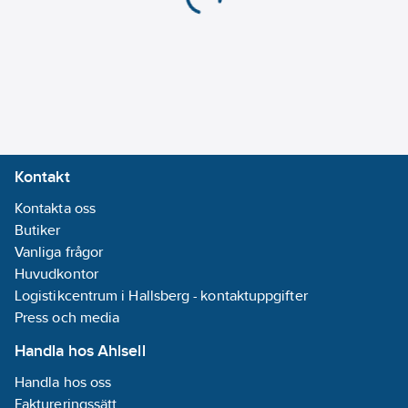
Typ av
kabeldragning:
Lämplig för
genomgående
ledning
Skyddsklass
(IEC 61140):
I
Kontakt
Färgtolkningsindex
Kontakta oss
(CRI/Ra):
80-89
Butiker
Färg
Vanliga frågor
hus/kapsling/stomme:
Huvudkontor
Vit
Logistikcentrum i Hallsberg - kontaktuppgifter
Material
Press och media
hus/kapsling/stomme:
Stål
Handla hos Ahlsell
Drivdon
Handla hos oss
ingår:
Ja
Faktureringssätt