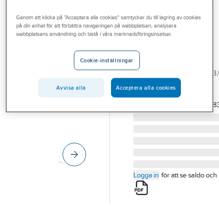
Outlet
Industriarmaturer IP44
Genom att klicka på "Acceptera alla cookies" samtycker du till lagring av cookies
Branscher
på din enhet för att förbättra navigeringen på webbplatsen, analysera
webbplatsens användning och bistå i våra marknadsföringsinsatser.
LET IT LIGHT
Tjänster
Industriarmatur
Maribo IP44
Cookie-inställningar
Vårt erbjudande
INDARM 40W 4534LM 3
Bli kund
IP44 DA MARIBO
Avvisa alla
Acceptera alla cookies
Artikelnummer:
7217109
Aktuellt
Lev.
CEZH1200-40W-8
artikelnr:
Logga in
för att se saldo och 