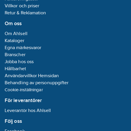
Villkor och priser
Ljusfördelning:
Retur & Reklamation
Symmetrisk
Om oss
Ljusfärg:
Vit
Om Ahlsell
Märkspänning:
Kataloger
220-240
V
Egna märkesvaror
Slagtålighet
Branscher
(IK):
IK10
Jobba hos oss
Hållbarhet
Spänningstyp:
Användarvillkor Hemsidan
AC/DC
Behandling av personuppgifter
Drivdon:
Cookie-inställningar
LED-drivdon
För leverantörer
(konstantström)
Leverantör hos Ahlsell
Ljusspridningsvinkel:
Följ oss
>80° (extremt
bredstrålande)