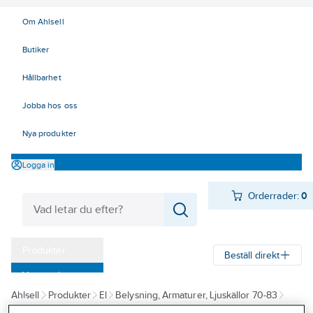
Om Ahlsell
Butiker
Hållbarhet
Jobba hos oss
Nya produkter
Logga in
Orderrader:
0
Produkter
Beställ direkt
Varumärken
Ahlsell
Produkter
El
Belysning, Armaturer, Ljuskällor 70-83
Kampanjer
72 Industriarmaturer
Industriarmaturer IP40-44 och tillbehör