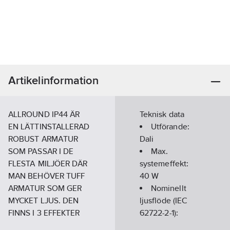
Artikelinformation
ALLROUND IP44 ÄR
Teknisk data
EN LÄTTINSTALLERAD
Utförande:
ROBUST ARMATUR
Dali
SOM PASSAR I DE
Max.
FLESTA MILJÖER DÄR
systemeffekt:
MAN BEHÖVER TUFF
40
W
ARMATUR SOM GER
Nominellt
MYCKET LJUS. DEN
ljusflöde (IEC
FINNS I 3 EFFEKTER
62722-2-1):
20, 40 OCH 50W
4534
lm