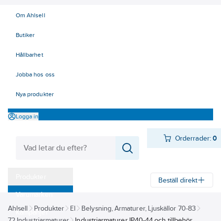
Om Ahlsell
Butiker
Hållbarhet
Jobba hos oss
Nya produkter
Logga in
Orderrader:
0
Produkter
Beställ direkt
Varumärken
Ahlsell
Produkter
El
Belysning, Armaturer, Ljuskällor 70-83
Kampanjer
72 Industriarmaturer
Industriarmaturer IP40-44 och tillbehör