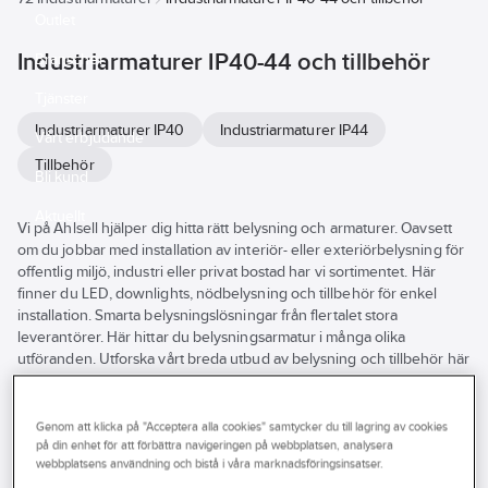
Outlet
Industriarmaturer IP40-44 och tillbehör
Branscher
Tjänster
Industriarmaturer IP40
Industriarmaturer IP44
Vårt erbjudande
Tillbehör
Bli kund
Aktuellt
Vi på Ahlsell hjälper dig hitta rätt belysning och armaturer. Oavsett
om du jobbar med installation av interiör- eller exteriörbelysning för
offentlig miljö, industri eller privat bostad har vi sortimentet. Här
finner du LED, downlights, nödbelysning och tillbehör för enkel
installation. Smarta belysningslösningar från flertalet stora
leverantörer. Här hittar du belysningsarmatur i många olika
utföranden. Utforska vårt breda utbud av belysning och tillbehör här
i webbutiken eller besök din närmsta Ahlsellbutik.
Se
alla
Varumärke
Lagerförd
Produkter (75)
Genom att klicka på "Acceptera alla cookies" samtycker du till lagring av cookies
filter
på din enhet för att förbättra navigeringen på webbplatsen, analysera
webbplatsens användning och bistå i våra marknadsföringsinsatser.
Energimärkning