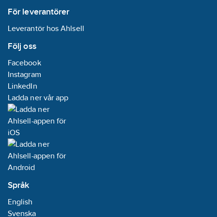
med ett armaturhus
För leverantörer
i stål och gavlar i
aluminium.
Leverantör hos Ahlsell
Följ oss
Facebook
Instagram
LinkedIn
Ladda ner vår app
Språk
English
Svenska