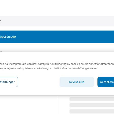
nde
Aktuellt
m
cka på "Acceptera alla cookies" samtycker du till lagring av cookies på din enhet för att förbätt
ARDEX
en, analysera webbplatsens användning och bistå i våra marknadsföringsinsatser.
Tätband Ardex
TÄTBAND ARDEX SK 12. 1
Avvisa alla
Acceptera
ställningar
Artikelnummer:
759080
Lev. artikelnr:
31601