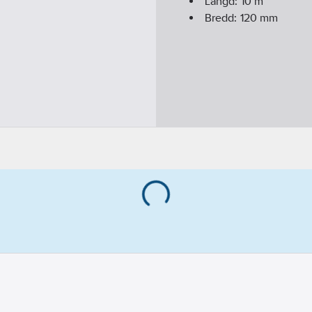
Längd:
10
m
Bredd:
120
mm