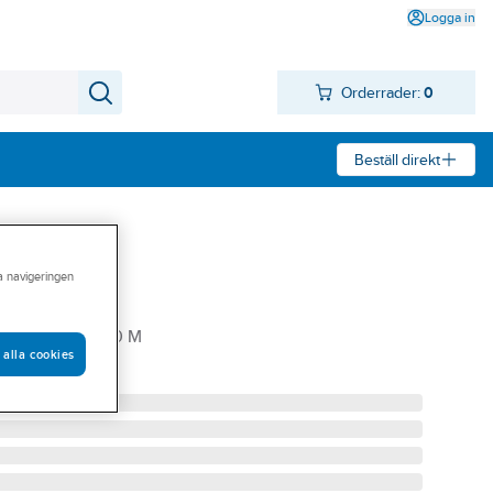
Logga in
Orderrader:
0
Beställ direkt
ra navigeringen
0 M. 12 CM X 10 M
 alla cookies