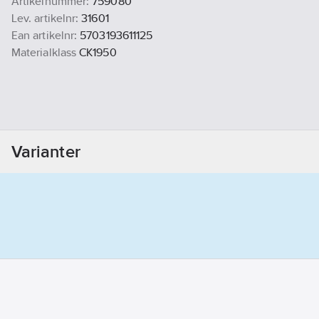
Artikelnummer:
759080
Lev. artikelnr:
31601
Ean artikelnr:
5703193611125
Materialklass
CK1950
Varianter