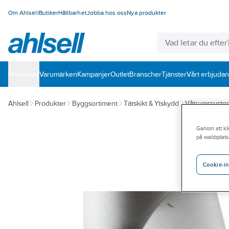
Om Ahlsell
Butiker
Hållbarhet
Jobba hos oss
Nya produkter
Produkter
Varumärken
Kampanjer
Outlet
Branscher
Tjänster
Vårt erbjuda
Ahlsell
Produkter
Byggsortiment
Tätskikt & Ytskydd
Våtrumssyste
Genom att kli
på webbplats
Cookie-in