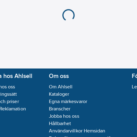
 hos Ahlsell
Om oss
F
hos oss
Om Ahlsell
Le
ingssätt
Kataloger
och priser
Egna märkesvaror
 Reklamation
Branscher
Jobba hos oss
Hållbarhet
Användarvillkor Hemsidan