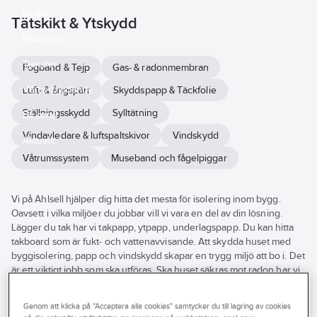
Outlet
Tätskikt & Ytskydd
Branscher
Tjänster
Fogband & Tejp
Gas- & radonmembran
Vårt erbjudande
Luft- & ångspärr
Skyddspapp & Täckfolie
Ställningsskydd
Sylltätning
Bli kund
Vindavledare & luftspaltskivor
Vindskydd
Aktuellt
Våtrumssystem
Museband och fågelpiggar
Vi på Ahlsell hjälper dig hitta det mesta för isolering inom bygg.
Oavsett i vilka miljöer du jobbar vill vi vara en del av din lösning.
Lägger du tak har vi takpapp, ytpapp, underlagspapp. Du kan hitta
takboard som är fukt- och vattenavvisande. Att skydda huset med
byggisolering, papp och vindskydd skapar en trygg miljö att bo i. Det
är ett viktigt jobb som ska utföras. Ska huset säkras mot radon har vi
radonmembran med tätskiktssytem som hindrar uppträngande
radongas. Här finner du olika produkter inom byggisolering som är
Genom att klicka på "Acceptera alla cookies" samtycker du till lagring av cookies
miljöbedömd enligt byggvarubedömningen, miljöregistrerad BASTA