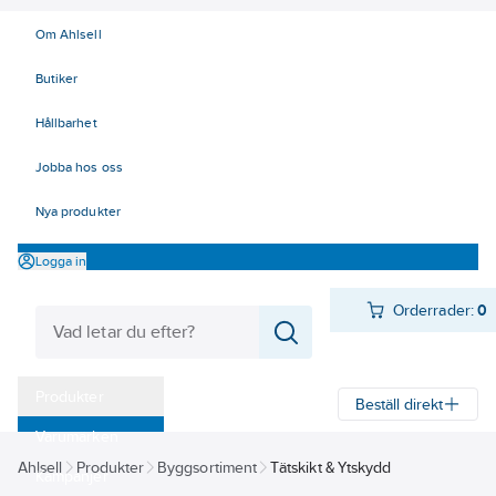
Om Ahlsell
Butiker
Hållbarhet
Jobba hos oss
Nya produkter
Logga in
Orderrader:
0
Produkter
Beställ direkt
Varumärken
Ahlsell
Produkter
Byggsortiment
Tätskikt & Ytskydd
Kampanjer