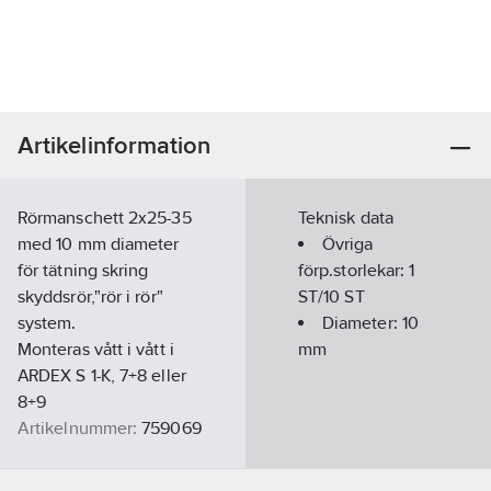
Artikelinformation
Rörmanschett 2x25-35
Teknisk data
med 10 mm diameter
Övriga
för tätning skring
förp.storlekar:
1
skyddsrör,"rör i rör"
ST/10 ST
system.
Diameter:
10
Monteras vått i vått i
mm
ARDEX S 1-K, 7+8 eller
8+9
Artikelnummer:
759069
Lev. artikelnr:
30915
Ean