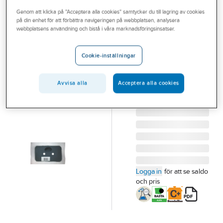
Outlet
Genom att klicka på "Acceptera alla cookies" samtycker du till lagring av cookies
på din enhet för att förbättra navigeringen på webbplatsen, analysera
ARDEX
Branscher
webbplatsens användning och bistå i våra marknadsföringsinsatser.
Rörmanschett
Tjänster
SRM 2x25-35
Cookie-inställningar
RÖRMANSCHETT
Vårt erbjudande
ARDEX SRM 2X25-
Bli kund
Avvisa alla
Acceptera alla cookies
35. CC 40 MM
Artikelnummer:
759069
Aktuellt
Lev. artikelnr:
30915
Logga in
för att se saldo
och pris