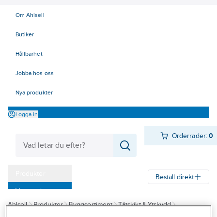
Om Ahlsell
Butiker
Hållbarhet
Jobba hos oss
Nya produkter
Logga in
Orderrader:
0
Produkter
Beställ direkt
Varumärken
Ahlsell
Produkter
Byggsortiment
Tätskikt & Ytskydd
Kampanjer
Våtrumssystem