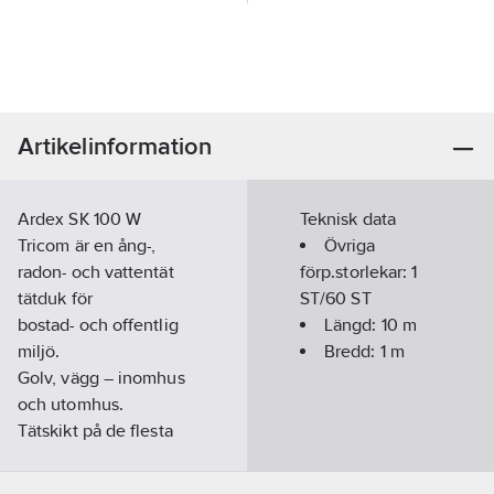
Artikelinformation
Ardex SK 100 W
Teknisk data
Tricom är en ång-,
Övriga
radon- och vattentät
förp.storlekar:
1
tätduk för
ST/60 ST
bostad- och offentlig
Längd:
10
m
miljö.
Bredd:
1
m
Golv, vägg – inomhus
och utomhus.
Tätskikt på de flesta
underlag.
Artikelnummer:
759063