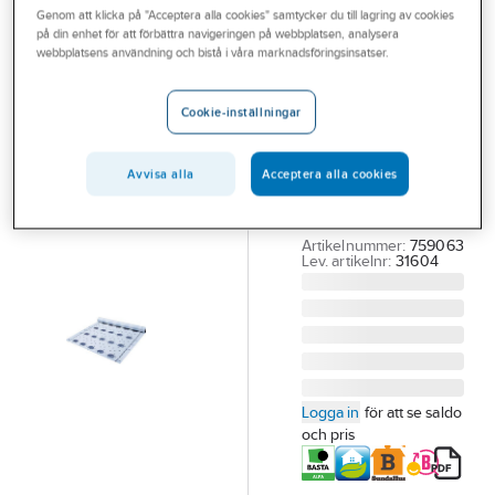
Genom att klicka på "Acceptera alla cookies" samtycker du till lagring av cookies
Outlet
på din enhet för att förbättra navigeringen på webbplatsen, analysera
ARDEX
webbplatsens användning och bistå i våra marknadsföringsinsatser.
Branscher
Tätskiktsduk
Tjänster
Ardex SK 100
Cookie-inställningar
W
Vårt erbjudande
TÄTSKIKTSDUK
Avvisa alla
Acceptera alla cookies
Bli kund
ARDEX SK 100 W. 10
Aktuellt
M. 1 X 10 M
Artikelnummer:
759063
Lev. artikelnr:
31604
Logga in
för att se saldo
och pris