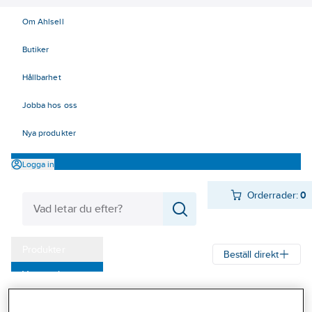
Om Ahlsell
Butiker
Hållbarhet
Jobba hos oss
Nya produkter
Logga in
Orderrader:
0
Produkter
Beställ direkt
Varumärken
Ahlsell
Produkter
Byggsortiment
Tätskikt & Ytskydd
Kampanjer
Våtrumssystem