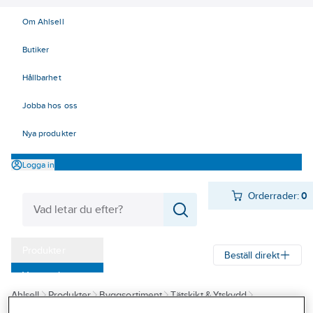
Om Ahlsell
Butiker
Hållbarhet
Jobba hos oss
Nya produkter
Logga in
Orderrader:
0
Produkter
Beställ direkt
Varumärken
Ahlsell
Produkter
Byggsortiment
Tätskikt & Ytskydd
Kampanjer
Våtrumssystem