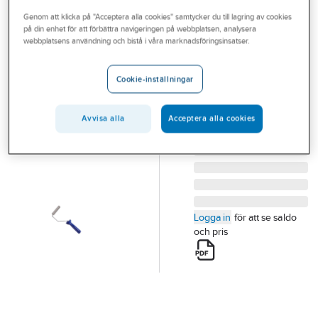
Outlet
Genom att klicka på "Acceptera alla cookies" samtycker du till lagring av cookies
på din enhet för att förbättra navigeringen på webbplatsen, analysera
Monteringsroller
Branscher
webbplatsens användning och bistå i våra marknadsföringsinsatser.
Litex
Tjänster
LITEX
Cookie-inställningar
Vårt erbjudande
MONTERINGSROLLER
Artikelnummer:
74210017
Bli kund
Avvisa alla
Acceptera alla cookies
Lev. artikelnr:
100
Aktuellt
Logga in
för att se saldo
och pris