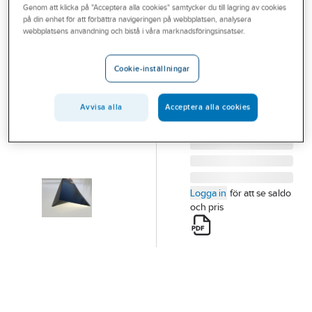
Genom att klicka på "Acceptera alla cookies" samtycker du till lagring av cookies
Outlet
Fotplåt
på din enhet för att förbättra navigeringen på webbplatsen, analysera
webbplatsens användning och bistå i våra marknadsföringsinsatser.
Branscher
FOTPLÅT 50X150
MM SVART POLY 0.6
Tjänster
Cookie-inställningar
MM L=2000 MM
Vårt erbjudande
Artikelnummer:
602079
Lev. artikelnr:
AH02
Avvisa alla
Acceptera alla cookies
Bli kund
Aktuellt
Logga in
för att se saldo
och pris