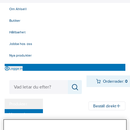
Om Ahlsell
Butiker
Hållbarhet
Jobba hos oss
Nya produkter
Logga in
Orderrader:
0
Produkter
Beställ direkt
Varumärken
Ahlsell
Produkter
Byggsortiment
Takmaterial
Takavvattning
Kampanjer