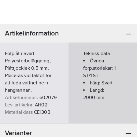
Artikelinformation
Fotplåt i Svart
Teknisk data
Polyesterbeläggning,
Övriga
Plåttjocklek 0,5 mm.
förp.storlekar:
1
Placeras vid takfot för
ST/1 ST
att leda vattnet ner i
Färg:
Svart
hängrännan.
Längd:
Artikelnummer:
602079
2000
mm
Lev. artikelnr:
AH02
Materialklass
CE130B
Varianter