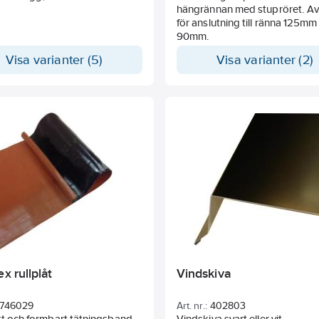
hängrännan med stupröret. A
för anslutning till ränna 125mm
90mm.
Visa varianter (5)
Visa varianter (2)
ex rullplåt
Vindskiva
746029
Art. nr.:
402803
kt och formbart tätningsband
Vindskiva svart eller vit.