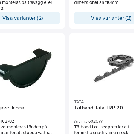
 monteras på trävägg eller
dimensioner än 110mm
gg.
Visa varianter (2)
Visa varianter (2)
TATA
avel Icopal
Tätband Tata TRP 20
402782
Art. nr.:
602077
vel monteras i änden på
Tätband i cellneopren för att
nan för att stoppa vattnet
förhindra snödrivning i nock.