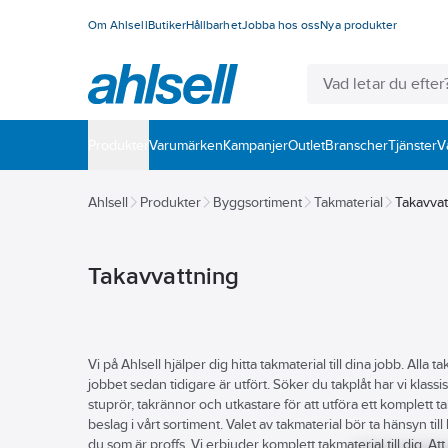
Om Ahlsell
Butiker
Hållbarhet
Jobba hos oss
Nya produkter
Produkter
Varumärken
Kampanjer
Outlet
Branscher
Tjänster
V
Ahlsell
Produkter
Byggsortiment
Takmaterial
Takavvat
Takavvattning
Vi på Ahlsell hjälper dig hitta takmaterial till dina jobb. Alla 
jobbet sedan tidigare är utfört. Söker du takplåt har vi klas
stuprör, takrännor och utkastare för att utföra ett komplett 
beslag i vårt sortiment. Valet av takmaterial bör ta hänsyn t
du som är proffs. Vi erbjuder komplett takmaterial till dig. At