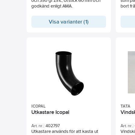
och 350 gr Zinc, Utstick 60 mm och
som på 
godkänd enligt AMA.
bort fr
Visa varianter (1)
ICOPAL
TATA
Utkastare Icopal
Vinds
Art. nr.:
402797
Art. nr.:
Utkastare används för att kasta ut
Vindsk