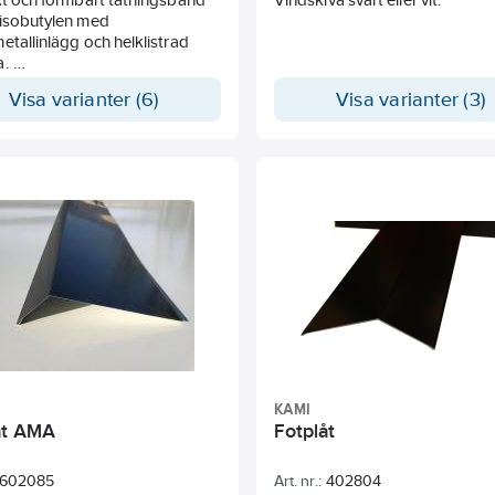
yisobutylen med
etallinlägg och helklistrad
a.
 i båda riktningarna och
Visa varianter (6)
Visa varianter (3)
r.
x är den universella tätningen
lutningar på yttertak, t.ex. vid
ringar i tak eller anslutningar
gg och skorsten.
KAMI
åt AMA
Fotplåt
602085
Art. nr.:
402804