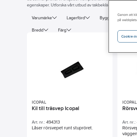
egenskaper. Utforska vårt utbud av takbeklädnad och annat t
Genom att kli
Varumärke
Lagerförd
Byggvarubedömni
på webbplats
Bredd
Färg
Cookie-in
ICOPAL
ICOPAL
Kil till träsvep Icopal
Rörsve
Art. nr.:
494313
Art. nr.:
Låser rörsvepet runt stupröret.
Rörsvep
väggen.