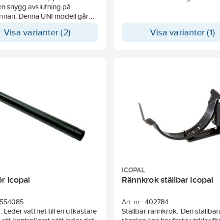
en snygg avslutning på
nnan. Denna UNI modell går
ända till både höger och
Visa varianter (2)
Visa varianter (1)
 sida.
ICOPAL
r Icopal
Rännkrok ställbar Icopal
554085
Art. nr.:
402784
. Leder vattnet till en utkastare
Ställbar rännkrok. Den ställbar