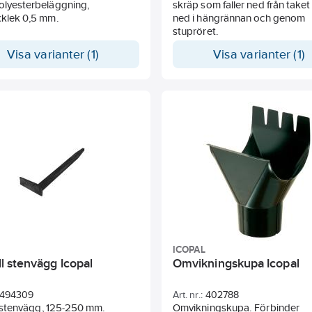
olyesterbeläggning,
skräp som faller ned från taket
Plåttjocklek 0,5 mm.
ned i hängrännan och genom
stupröret.
Visa varianter (1)
Visa varianter (1)
ICOPAL
till stenvägg Icopal
Omvikningskupa Icopal
494309
Art. nr.:
402788
ill stenvägg, 125-250 mm.
Omvikningskupa. Förbinder