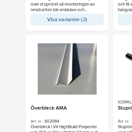
över stupröret så monteringen av
och få 
renstratten blir enkklare och
hängrä
minimerar i sin tur vattenstänk när
att anv
Visa varianter (2)
regnvattnet träffar gallret i
vänster
renstratten.
ICOPAL
Överbleck AMA
Stuprö
Art. nr.:
602084
Art. nr.:
Överbleck i Vit HighBuild Polyester
Stuprör