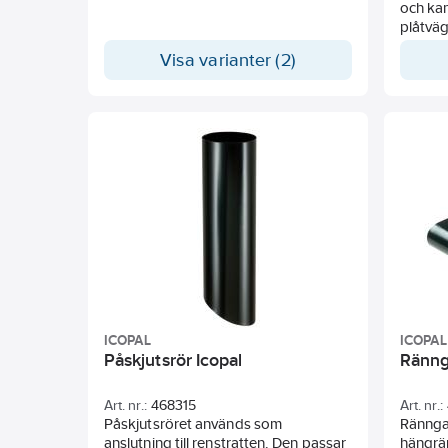
och kan
plåtvä
Visa varianter (2)
ICOPAL
ICOPAL
Påskjutsrör Icopal
Ränng
Art. nr.:
468315
Art. nr.:
Påskjutsröret används som
Rännga
anslutning till renstratten. Den passar
hängrän