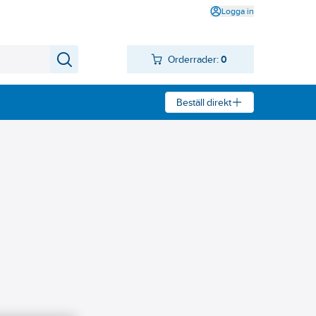
Logga in
Orderrader:
0
Beställ direkt