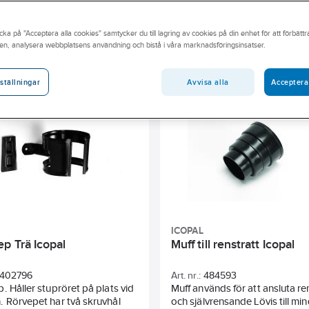
akmaterial här i webbutiken eller besök din närmsta Ahlsellbutik.
cka på "Acceptera alla cookies" samtycker du till lagring av cookies på din enhet för att förbätt
ngen
BASTA
Sunda hus
Färg
Längd
Di
en, analysera webbplatsens användning och bistå i våra marknadsföringsinsatser.
Avvisa alla
Acceptera
ställningar
ICOPAL
p Trä Icopal
Muff till renstratt Icopal
402796
Art. nr.:
484593
. Håller stupröret på plats vid
Muff används för att ansluta re
 Rörvepet har två skruvhål
och självrensande Lövis till mi