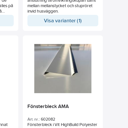
r de
anslutning till omvikningskupan samt
älles på
mellan mellanstycket och stupröret
å
invid husväggen.
Visa varianter (1)
Fönsterbleck AMA
Art. nr.:
602082
annat
Fönsterbleck i Vit HighBuild Polyester