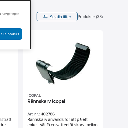
ra navigeringen
Se alla filter
ameter
Produkter (38)
 alla cookies
ICOPAL
Rännskarv Icopal
Art. nr.:
402786
nstratt
Rännskarv används för att på ett
ndre
enkelt sät få en vattentät skarv mellan