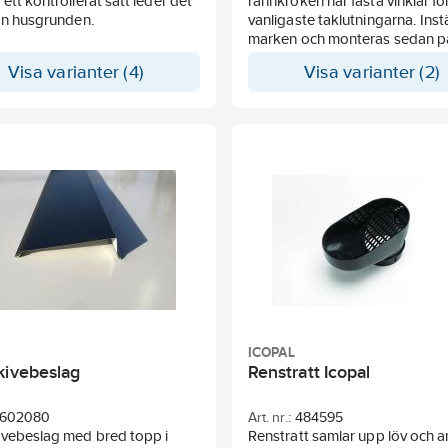
ett kontrollerat sätt leder det
rännkroken har fasta vinklar fö
ån husgrunden.
vanligaste taklutningarna. Inst
marken och monteras sedan p
takfotsbrädan.
Visa varianter (4)
Visa varianter (2)
ICOPAL
kivebeslag
Renstratt Icopal
602080
Art. nr.:
484595
ivebeslag med bred topp i
Renstratt samlar upp löv och 