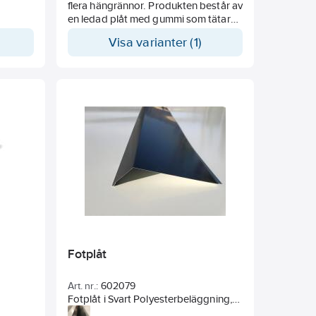
flera hängrännor. Produkten består av
en ledad plåt med gummi som tätar
mot båda rännorna.
Visa varianter (1)
Fotplåt
Art. nr.:
602079
Fotplåt i Svart Polyesterbeläggning,
Plåttjocklek 0,5 mm. Placeras vid