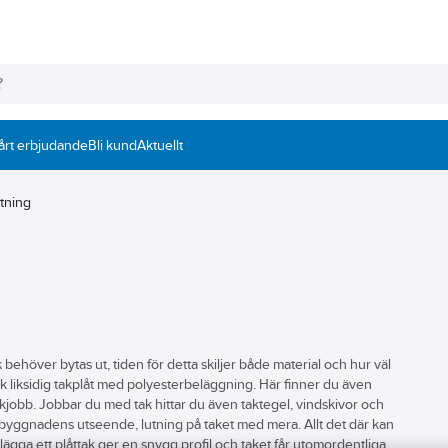
årt erbjudande
Bli kund
Aktuellt
tning
tak behöver bytas ut, tiden för detta skiljer både material och hur väl
sisk liksidig takplåt med polyesterbeläggning. Här finner du även
takjobb. Jobbar du med tak hittar du även taktegel, vindskivor och
ill byggnadens utseende, lutning på taket med mera. Allt det där kan
t lägga ett plåttak ger en snygg profil och taket får utomordentliga