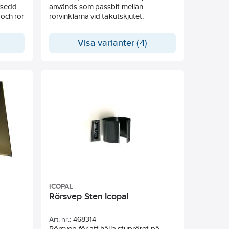
vsedd
används som passbit mellan
 och rör
rörvinklarna vid takutskjutet.
Visa varianter (4)
ICOPAL
Rörsvep Sten Icopal
Art. nr.:
468314
Rörsvep för att hålla stupröret på