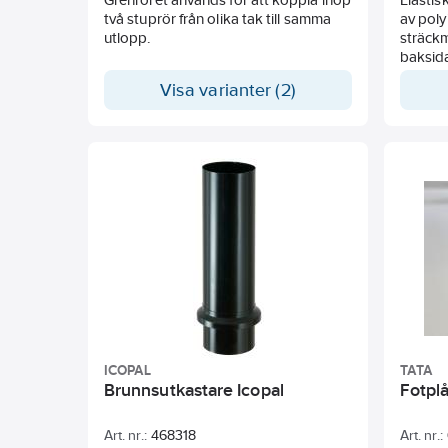
två stuprör från olika tak till samma
av pol
utlopp.
sträckm
baksid
Tänjbar
Visa varianter (2)
formba
Varafle
för ans
genomfö
mot vä
ICOPAL
TATA
Brunnsutkastare Icopal
Fotpl
Art. nr.:
468318
Art. nr.: