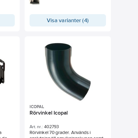
takfot för att leda vattnet ner i
hängrännan.
Visa varianter (4)
ICOPAL
Rörvinkel Icopal
Art. nr.:
402793
a
Rörvinkel 70 grader. Används i