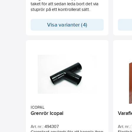
taket för att sedan leda bort det via
stuprör på ett kontrollerat sätt.
Visa varianter (4)
ICOPAL
Grenrör Icopal
Varafl
Art. nr.:
494307
Art. nr.:
Grenröret används för att koppla ihop
Elastis