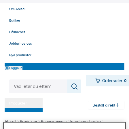
Om Ahlsell
Butiker
Hållbarhet
Jobba hos oss
Nya produkter
Logga in
Orderrader:
0
Produkter
Beställ direkt
Varumärken
Ahlsell
Produkter
Byggsortiment
Inredningsbeslag
Kampanjer
Klädkammare, garderob och förvaring
Konsoler