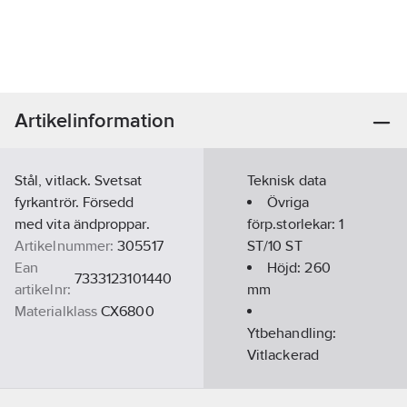
Artikelinformation
Stål, vitlack. Svetsat
Teknisk data
fyrkantrör. Försedd
Övriga
med vita ändproppar.
förp.storlekar:
1
Artikelnummer:
305517
ST/10 ST
Ean
Höjd:
260
7333123101440
artikelnr:
mm
Materialklass
CX6800
Ytbehandling:
Vitlackerad
Längd:
292
mm