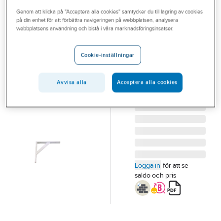
Outlet
Genom att klicka på "Acceptera alla cookies" samtycker du till lagring av cookies
på din enhet för att förbättra navigeringen på webbplatsen, analysera
A-COLLECTION
Branscher
webbplatsens användning och bistå i våra marknadsföringsinsatser.
Hyll- och
Tjänster
bänkkonsol A
Cookie-inställningar
VL
Vårt erbjudande
BÄNKKONSOL A VL
Aktuellt
Avvisa alla
Acceptera alla cookies
292X260
Artikelnummer:
305517
Logga in
för att se
saldo och pris