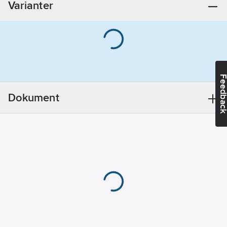
Varianter
Max
belastning:
800
kg
Feedba
Dokument