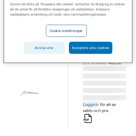
Genom att klicka på "Acceptera alla cookies" samtycker du till lagring av cookies
Outlet
på din enhet för att förbättra navigeringen på webbplatsen, analysera
A-COLLECTION
webbplatsens användning och bistå i våra marknadsföringsinsatser.
Branscher
Konsol A195
Tjänster
fällbar
Cookie-inställningar
KONSOL HABO 195
Vårt erbjudande
VIT 305X165MM
Avvisa alla
Acceptera alla cookies
Aktuellt
FÄLLBAR SB2
Artikelnummer:
173698
Lev. artikelnr:
46698
Logga in
för att se
saldo och pris