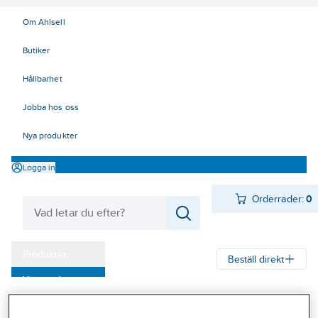
Om Ahlsell
Butiker
Hållbarhet
Jobba hos oss
Nya produkter
Logga in
Orderrader:
0
Produkter
Beställ direkt
Varumärken
Ahlsell
Produkter
Byggsortiment
Inredningsbeslag
Kampanjer
Klädkammare, garderob och förvaring
Konsoler