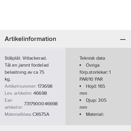
Artikelinformation
Stålplåt. Vitlackerad.
Teknisk data
Tål en jämnt fördelad
Övriga
belastning av ca 75
förp.storlekar:
1
kg.
PAR/10 PAR
Artikelnummer:
173698
Höjd:
165
Lev. artikelnr:
46698
mm
Ean
Djup:
305
7317900046698
artikelnr:
mm
Materialklass
CX675A
Material:
Stålplåt