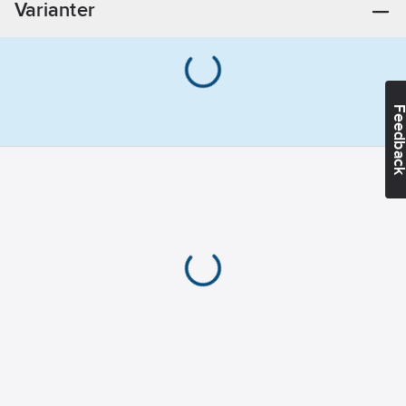
Varianter
Ytbehandling:
Vitlackerad
Max
belastning:
75
kg
Feedba