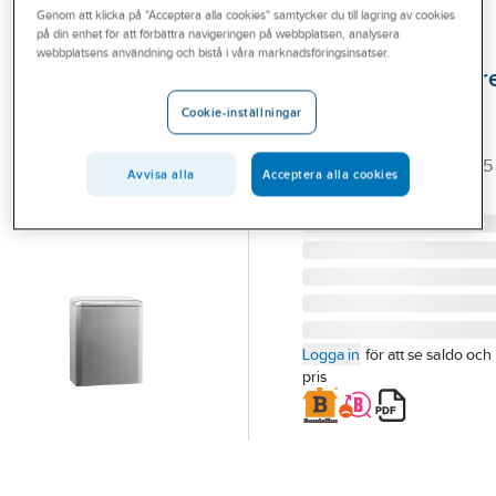
Genom att klicka på "Acceptera alla cookies" samtycker du till lagring av cookies
Outlet
på din enhet för att förbättra navigeringen på webbplatsen, analysera
KATRIN
webbplatsens användning och bistå i våra marknadsföringsinsatser.
Branscher
Sanitetspåshållar
Tjänster
Katrin Rfr
Cookie-inställningar
SANITETSPÅSHÅLLARE
Vårt erbjudande
KATRIN ROSTFRI 993155
Avvisa alla
Acceptera alla cookies
Aktuellt
Artikelnummer:
496435
Lev. artikelnr:
993155
Logga in
för att se saldo och
pris