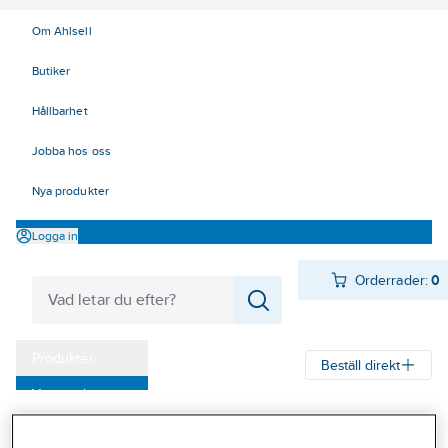
Om Ahlsell
Butiker
Hållbarhet
Jobba hos oss
Nya produkter
Logga in
Orderrader:
0
Produkter
Beställ direkt
Varumärken
Ahlsell
Produkter
Byggsortiment
Inredningsbeslag
Kampanjer
Bad, dusch och WC
Sanitetstillbehör