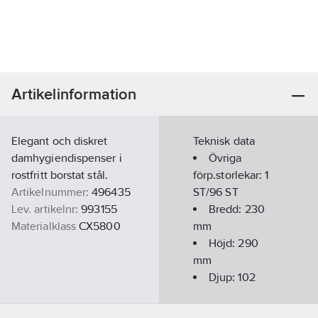
Artikelinformation
Elegant och diskret
Teknisk data
damhygiendispenser i
Övriga
rostfritt borstat stål.
förp.storlekar:
1
Artikelnummer:
496435
ST/96 ST
Lev. artikelnr:
993155
Bredd:
230
Materialklass
CX5800
mm
Höjd:
290
mm
Djup:
102
mm
Material: