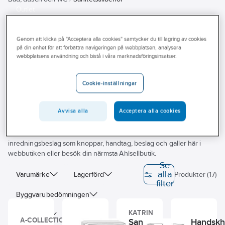
Outlet
Sanitetstillbehör
Branscher
Genom att klicka på "Acceptera alla cookies" samtycker du till lagring av cookies
Tjänster
på din enhet för att förbättra navigeringen på webbplatsen, analysera
webbplatsens användning och bistå i våra marknadsföringsinsatser.
Vårt erbjudande
Letar du efter inredningsbeslag? Vi på Ahlsell hjälper dig hitta ett
Bli kund
varierat sortiment av det mesta inom inredningsbeslag, till exempel
Cookie-inställningar
konsoller, galler, bärlister och skyltar. Här finner du produkterna som
Aktuellt
kompletterar och förhöjer ditt byggprojekt. Med inredningsbeslag
Avvisa alla
Acceptera alla cookies
sätts viktiga och nödvändiga funktioner. Söker du robusta torkmattor
och andra golvskydd hittar du även detta. Flertalet stora
leverantörer finns i vårt sortiment. Utforska vårt breda utbud av
inredningsbeslag som knoppar, handtag, beslag och galler här i
webbutiken eller besök din närmsta Ahlsellbutik.
Se
alla
Varumärke
Lagerförd
Produkter (17)
filter
Byggvarubedömningen
KATRIN
Sunda hus
Bredd
A-COLLECTION
Sanitetspåse
Sanitetspåshållare
Handskh