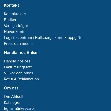
• Låsbart bottenlock
förekommer, samtidigt
Kontakt
som enkelt kan
som de alltid ger
avlägsnas för tömning
samma enhetliga
Kontakta oss
och rengöring.
intryck.
• Utrustad med inre
Butiker
krokar för enkel
Vanliga frågor
placering av
Huvudkontor
engångspåsar och en
smidig tömning.
Logistikcentrum i Hallsberg - kontaktuppgifter
• Produktens
Press och media
väggmontering är
säkrad med fyra
Handla hos Ahlsell
skruvar för stabilitet
och hållbarhet.
Handla hos oss
• Kapacitet på 7 liter för
Faktureringssätt
att rymma
sanitetsartiklar på ett
Villkor och priser
praktiskt sätt.
Retur & Reklamation
Om oss
Om Ahlsell
Kataloger
Egna märkesvaror