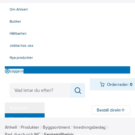
Om Ahlsell
Butiker
Hållbarhet
Jobba hos oss
Nya produkter
Logga in
Orderrader:
0
Produkter
Beställ direkt
Varumärken
Ahlsell
Produkter
Byggsortiment
Inredningsbeslag
Kampanjer
Bad, dusch och WC
Sanitetstillbehör