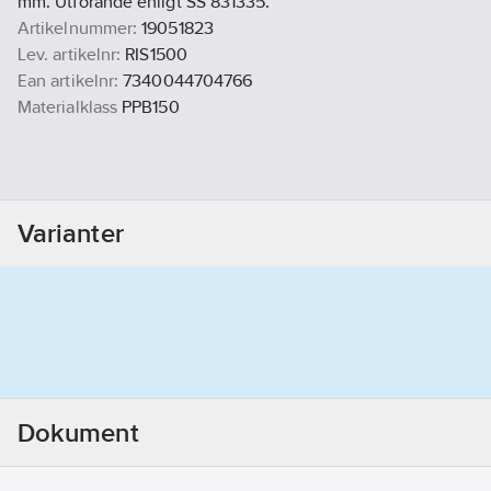
mm. Utförande enligt SS 831335.
Artikelnummer:
19051823
Lev. artikelnr:
RIS1500
Ean artikelnr:
7340044704766
Materialklass
PPB150
Varianter
Dokument