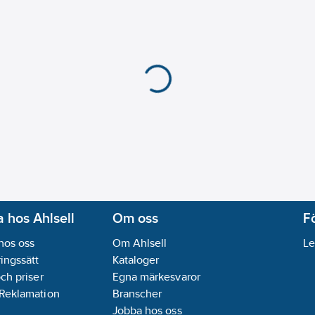
 hos Ahlsell
Om oss
F
hos oss
Om Ahlsell
Le
ingssätt
Kataloger
och priser
Egna märkesvaror
 Reklamation
Branscher
Jobba hos oss