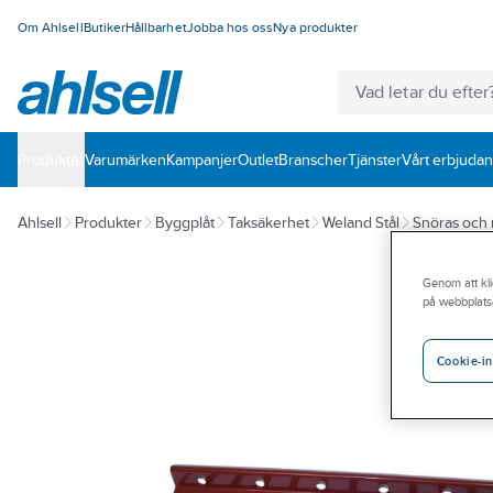
Om Ahlsell
Butiker
Hållbarhet
Jobba hos oss
Nya produkter
Produkter
Varumärken
Kampanjer
Outlet
Branscher
Tjänster
Vårt erbjuda
Ahlsell
Produkter
Byggplåt
Taksäkerhet
Weland Stål
Snöras och
Genom att kli
på webbplats
Cookie-in