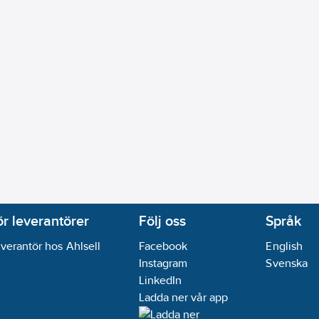
ör leverantörer
Följ oss
Språk
verantör hos Ahlsell
Facebook
English
Instagram
Svenska
LinkedIn
Ladda ner vår app