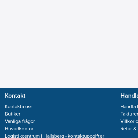
Kontakt
Handla
Kontakta oss
Handla 
Butiker
Fakturer
Vanliga frågor
Villkor 
Huvudkontor
Retur &
Logistikcentrum i Hallsberg - kontaktuppgifter