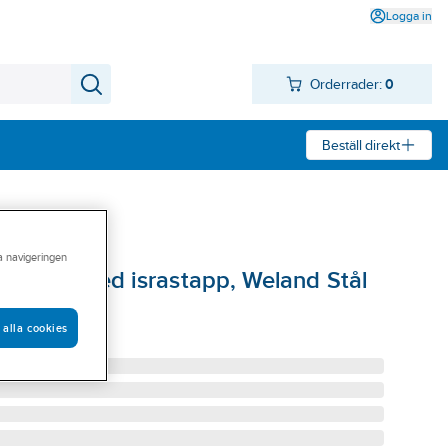
Logga in
Orderrader:
0
Beställ direkt
ra navigeringen
fildurk med israstapp, Weland Stål
ÖD ( RIS1500 )
 alla cookies