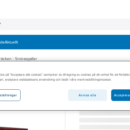
nde
Aktuellt
 räcken
Snörasgaller
WELAND
cka på "Acceptera alla cookies" samtycker du till lagring av cookies på din enhet för att förbätt
Snörasskydd Pro
en, analysera webbplatsens användning och bistå i våra marknadsföringsinsatser.
PROFILDURK/TAPP 1.5M R
Artikelnummer:
19051823
Avvisa alla
Acceptera
ställningar
Lev. artikelnr:
RIS1500