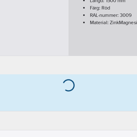
Längd:
1500
mm
Färg:
Röd
RAL-nummer:
3009
Material:
ZinkMagnes