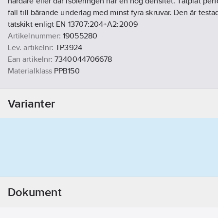
hårdare eller där isoleringen har en hög densitet. Tätplåt perf
fall till bärande underlag med minst fyra skruvar. Den är testa
tätskikt enligt EN 13707:204+A2:2009
Artikelnummer:
19055280
Lev. artikelnr:
TP3924
Ean artikelnr:
7340044706678
Materialklass
PPB150
Varianter
Dokument