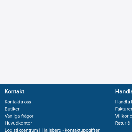
Kontakt
Handla
Kontakta oss
Handla 
Butiker
Fakturer
Vanliga frågor
Villkor 
Huvudkontor
Retur &
Logistikcentrum i Hallsberg - kontaktuppgifter