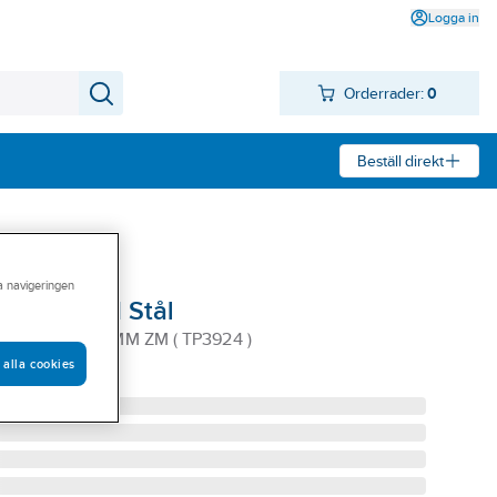
Logga in
Orderrader:
0
Beställ direkt
ra navigeringen
ad, Weland Stål
LÄT 390X240MM ZM ( TP3924 )
 alla cookies