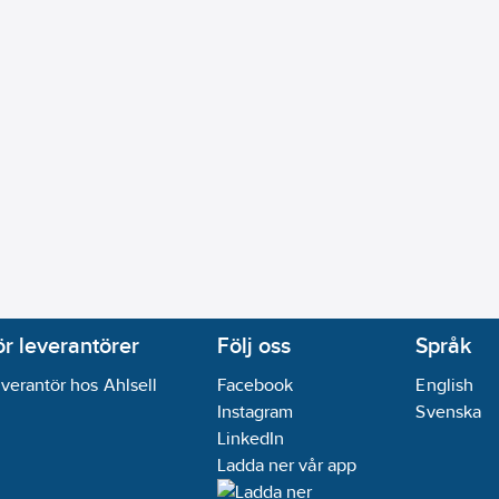
ör leverantörer
Följ oss
Språk
verantör hos Ahlsell
Facebook
English
Instagram
Svenska
LinkedIn
Ladda ner vår app