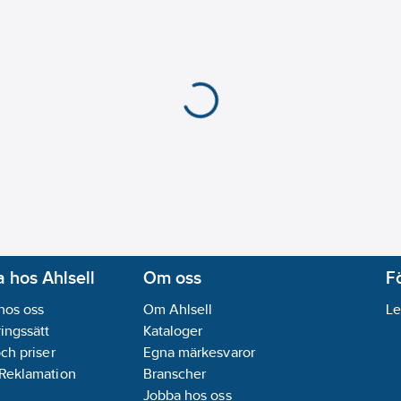
 hos Ahlsell
Om oss
F
hos oss
Om Ahlsell
Le
ingssätt
Kataloger
och priser
Egna märkesvaror
 Reklamation
Branscher
Jobba hos oss