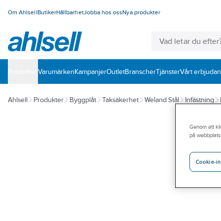
Om Ahlsell
Butiker
Hållbarhet
Jobba hos oss
Nya produkter
Produkter
Varumärken
Kampanjer
Outlet
Branscher
Tjänster
Vårt erbjuda
Ahlsell
Produkter
Byggplåt
Taksäkerhet
Weland Stål
Infästning
Genom att kli
på webbplats
Cookie-in