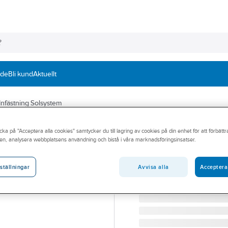
nde
Bli kund
Aktuellt
Infästning Solsystem
WELAND
cka på "Acceptera alla cookies" samtycker du till lagring av cookies på din enhet för att förbätt
Tätplåt perforer
en, analysera webbplatsens användning och bistå i våra marknadsföringsinsatser.
TÄTPLÅT PERFORERAD S
Artikelnummer:
19055280
Avvisa alla
Acceptera
ställningar
Lev. artikelnr:
TP3924