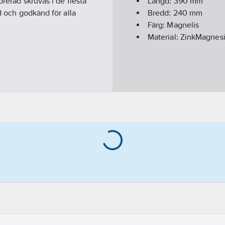
orerad skruvas i de flesta
Längd:
390
mm
d och godkänd för alla
Bredd:
240
mm
Färg:
Magnelis
Material:
ZinkMagnes