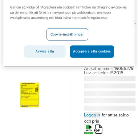
Outlet
Genom att klicka på "Acceptera alla cookies" samtycker du till lagring av cookies
på din enhet för att förbättra navigeringen på webbplatsen, analysera
WELAND
Branscher
webbplatsens användning och bistå i våra marknadsföringsinsatser.
Informationsskylt
Tjänster
taksäkerhet,
Cookie-inställningar
Weland Stål
Vårt erbjudande
INFORMATIONSSKYLT
Bli kund
Avvisa alla
Acceptera alla cookies
TAKSÄKERHET ( IS2015
Aktuellt
)
Artikelnummer:
19055279
Lev. artikelnr:
IS2015
Logga in
för att se saldo
och pris