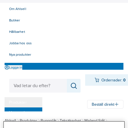
Om Ahlsell
Butiker
Hållbarhet
Jobba hos oss
Nya produkter
Logga in
Orderrader:
0
Produkter
Beställ direkt
Varumärken
Ahlsell
Produkter
Byggplåt
Taksäkerhet
Weland Stål
Kampanjer
Infästning
Bultsatser