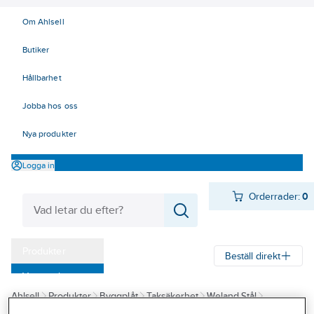
Om Ahlsell
Butiker
Hållbarhet
Jobba hos oss
Nya produkter
Logga in
Orderrader:
0
Produkter
Beställ direkt
Varumärken
Ahlsell
Produkter
Byggplåt
Taksäkerhet
Weland Stål
Kampanjer
Infästning
Bultsatser