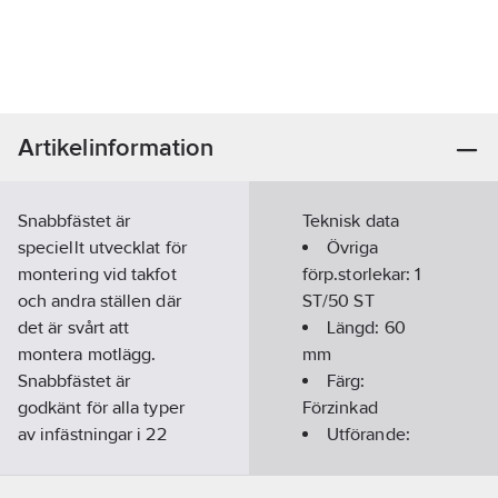
Artikelinformation
Snabbfästet är
Teknisk data
speciellt utvecklat för
Övriga
montering vid takfot
förp.storlekar:
1
och andra ställen där
ST/50 ST
det är svårt att
Längd:
60
montera motlägg.
mm
Snabbfästet är
Färg:
godkänt för alla typer
Förzinkad
av infästningar i 22
Utförande:
mm råspont.
Utan mutter
Artikelnummer:
19052139
Material: