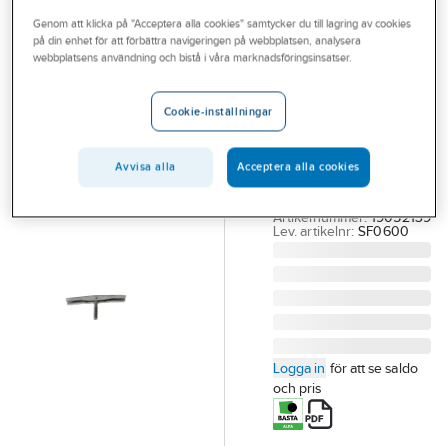
Outlet
Genom att klicka på "Acceptera alla cookies" samtycker du till lagring av cookies
på din enhet för att förbättra navigeringen på webbplatsen, analysera
WELAND
Branscher
webbplatsens användning och bistå i våra marknadsföringsinsatser.
Snabbfäste,
Tjänster
Weland Stål
Cookie-inställningar
SNABBFÄSTE
Vårt erbjudande
L=60MM UTAN
Aktuellt
Avvisa alla
Acceptera alla cookies
MUTTER VFZ (
SF0600 )
Artikelnummer:
19052139
Lev. artikelnr:
SF0600
Logga in
för att se saldo
och pris