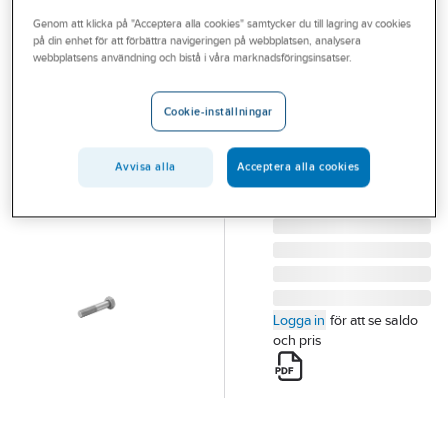
Outlet
Genom att klicka på "Acceptera alla cookies" samtycker du till lagring av cookies
på din enhet för att förbättra navigeringen på webbplatsen, analysera
WELAND
Branscher
webbplatsens användning och bistå i våra marknadsföringsinsatser.
Bult, Weland
Tjänster
Stål
Cookie-inställningar
BULT M10X50 MM
Vårt erbjudande
RFR ( XBU1050 )
Bli kund
Avvisa alla
Acceptera alla cookies
Artikelnummer:
19051866
Lev. artikelnr:
XBU1050
Aktuellt
Logga in
för att se saldo
och pris