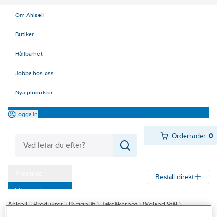
Om Ahlsell
Butiker
Hållbarhet
Jobba hos oss
Nya produkter
Logga in
Orderrader:
0
Produkter
Beställ direkt
Varumärken
Ahlsell
Produkter
Byggplåt
Taksäkerhet
Weland Stål
Kampanjer
Infästning
Bultsatser