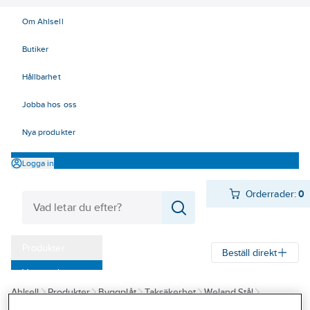
Om Ahlsell
Butiker
Hållbarhet
Jobba hos oss
Nya produkter
Logga in
Orderrader:
0
Produkter
Beställ direkt
Varumärken
Ahlsell
Produkter
Byggplåt
Taksäkerhet
Weland Stål
Kampanjer
Infästning
Bultsatser