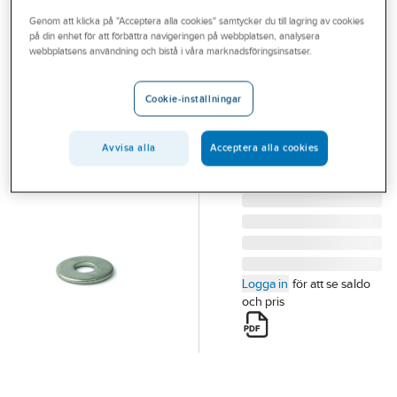
Outlet
Genom att klicka på "Acceptera alla cookies" samtycker du till lagring av cookies
på din enhet för att förbättra navigeringen på webbplatsen, analysera
WELAND
Branscher
webbplatsens användning och bistå i våra marknadsföringsinsatser.
Bricka, Weland
Tjänster
Stål
Cookie-inställningar
BRICKA M10 RFR (
Vårt erbjudande
XBR1000 )
Aktuellt
Avvisa alla
Acceptera alla cookies
Artikelnummer:
19051855
Lev. artikelnr:
XBR1000
Logga in
för att se saldo
och pris