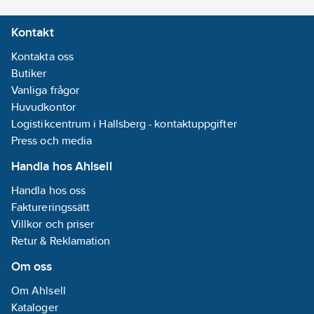
Artikelnummer:
76399404
Kontakt
Lev. artikelnr:
592040
Ean
Kontakta oss
7317845920411
artikelnr:
Butiker
Materialklass
TE4650
Vanliga frågor
Huvudkontor
Logistikcentrum i Hallsberg - kontaktuppgifter
Press och media
Handla hos Ahlsell
Handla hos oss
Faktureringssätt
Villkor och priser
Retur & Reklamation
Om oss
Om Ahlsell
Kataloger