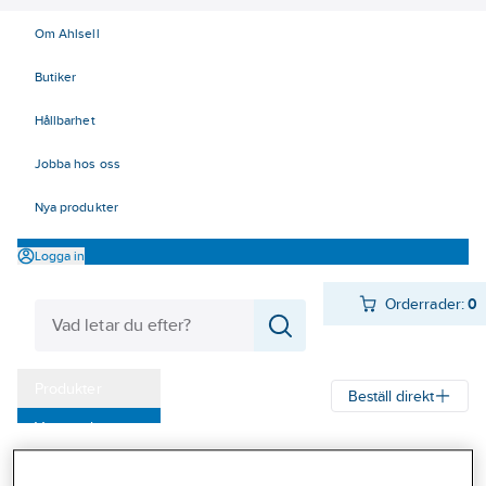
Om Ahlsell
Butiker
Hållbarhet
Jobba hos oss
Nya produkter
Logga in
Orderrader:
0
Produkter
Beställ direkt
Varumärken
Ahlsell
Produkter
Arbetsplats
Förvaring
Väskor och lådor
Kampanjer
Verktygsväskor