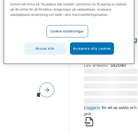
Genom att klicka på "Acceptera alla cookies" samtycker du till lagring av cookies
Outlet
på din enhet för att förbättra navigeringen på webbplatsen, analysera
HULTAFORS
webbplatsens användning och bistå i våra marknadsföringsinsatser.
Branscher
Verktygsficka
Tjänster
med lock för
Cookie-inställningar
verktygsförvaring
Vårt erbjudande
VERKTYGSFICKA MED
Avvisa alla
Acceptera alla cookies
Bli kund
LOCK
Aktuellt
Artikelnummer:
76399404
Lev. artikelnr:
592040
Logga in
för att se saldo och
pris