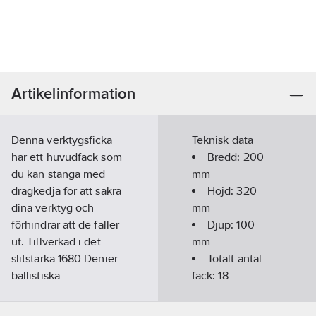
Artikelinformation
Denna verktygsficka
Teknisk data
har ett huvudfack som
Bredd:
200
du kan stänga med
mm
dragkedja för att säkra
Höjd:
320
dina verktyg och
mm
förhindrar att de faller
Djup:
100
ut. Tillverkad i det
mm
slitstarka 1680 Denier
Totalt antal
ballistiska
fack:
18
polyestertyget. Den
innehåller ett fäste för
Materialkvalitet: