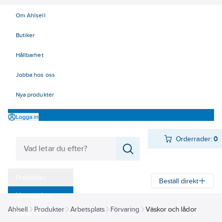
Om Ahlsell
Butiker
Hållbarhet
Jobba hos oss
Nya produkter
Logga in
Orderrader:
0
Produkter
Beställ direkt
Varumärken
Ahlsell
Produkter
Arbetsplats
Förvaring
Väskor och lådor
Kampanjer