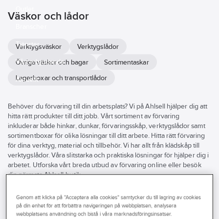
Outlet
Väskor och lådor
Branscher
Tjänster
Verktygsväskor
Verktygslådor
Vårt erbjudande
Övriga väskor och bagar
Sortimentaskar
Lagerboxar och transportlådor
Aktuellt
Behöver du förvaring till din arbetsplats? Vi på Ahlsell hjälper dig att
hitta rätt produkter till ditt jobb. Vårt sortiment av förvaring
inkluderar både hinkar, dunkar, förvaringsskåp, verktygslådor samt
sortimentboxar för olika lösningar till ditt arbete. Hitta rätt förvaring
för dina verktyg, material och tillbehör. Vi har allt från klädskåp till
verktygslådor. Våra slitstarka och praktiska lösningar för hjälper dig i
arbetet. Utforska vårt breda utbud av förvaring online eller besök
din närmsta Ahlsell-butik.
Se
alla
Varumärke
Lagerförd
Produkter (362)
Genom att klicka på "Acceptera alla cookies" samtycker du till lagring av cookies
filter
på din enhet för att förbättra navigeringen på webbplatsen, analysera
Egenskap
Längd
webbplatsens användning och bistå i våra marknadsföringsinsatser.