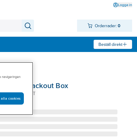
Logga in
Orderrader:
0
Beställ direkt
ra navigeringen
ilwaukee Packout Box
KEE 3 PACKOUT
 alla cookies