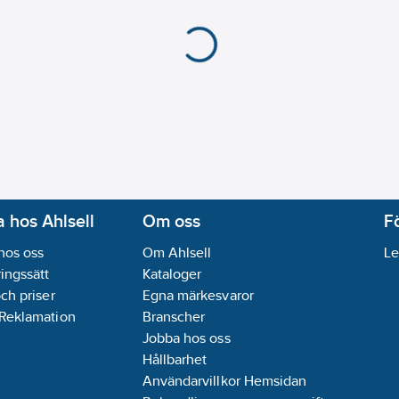
 hos Ahlsell
Om oss
F
hos oss
Om Ahlsell
Le
ingssätt
Kataloger
och priser
Egna märkesvaror
 Reklamation
Branscher
Jobba hos oss
Hållbarhet
Användarvillkor Hemsidan