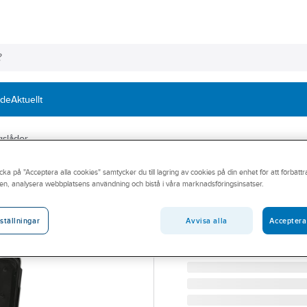
nde
Aktuellt
gslådor
cka på "Acceptera alla cookies" samtycker du till lagring av cookies på din enhet för att förbätt
MILWAUKEE
en, analysera webbplatsens användning och bistå i våra marknadsföringsinsatser.
Verktygslåda M
VERKTYGSLÅDA MILWAU
Avvisa alla
Acceptera
ställningar
Artikelnummer:
675387
Lev. artikelnr:
4932464080