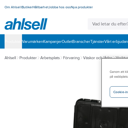
Om Ahlsell
Butiker
Hållbarhet
Jobba hos oss
Nya produkter
Produkter
Varumärken
Kampanjer
Outlet
Branscher
Tjänster
Vårt erbjuda
Ahlsell
Produkter
Arbetsplats
Förvaring
Väskor och lådor
Verkty
Genom att kli
på webbplats
Cookie-in