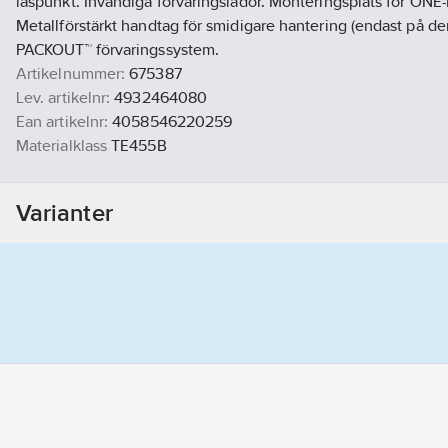
låspunkt. Invändiga förvaringslådor. Monteringsplats för ONE-
Metallförstärkt handtag för smidigare hantering (endast på de
PACKOUT™ förvaringssystem.
Artikelnummer:
675387
Lev. artikelnr:
4932464080
Ean artikelnr:
4058546220259
Materialklass
TE455B
Varianter