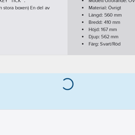
KEY™ TICK ™.
Modell/Utförande:
Öv
n stora boxen) En del av
Material:
Övrigt
Längd:
560
mm
Bredd:
410
mm
Höjd:
167
mm
Djup:
562
mm
Färg:
Svart/Röd
Fyllnadsvolym:
34
kg
Med bärhandtag:
Ja
Med lås:
Nej
Materialkvalitet:
Övrig
Signalröd:
Ja
Med skum:
Nej
Med axelrem:
Nej
Med fackdelare:
Ja
Lös bricka/fack:
Ja
Hänglåsbygel:
Nej