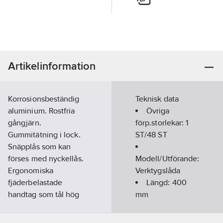
Artikelinformation
Korrosionsbeständig
Teknisk data
aluminium. Rostfria
Övriga
gångjärn.
förp.storlekar:
1
Gummitätning i lock.
ST/48 ST
Snäpplås som kan
förses med nyckellås.
Modell/Utförande:
Ergonomiska
Verktygslåda
fjäderbelastade
Längd:
400
handtag som tål hög
mm
belastning. Låg
Bredd:
300
egenvikt. Kan staplas
mm