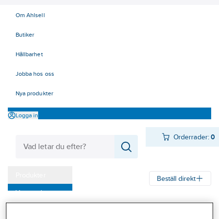
Om Ahlsell
Butiker
Hållbarhet
Jobba hos oss
Nya produkter
Logga in
Orderrader:
0
Produkter
Beställ direkt
Varumärken
Ahlsell
Produkter
Arbetsplats
Förvaring
Väskor och lådor
Kampanjer
Verktygslådor