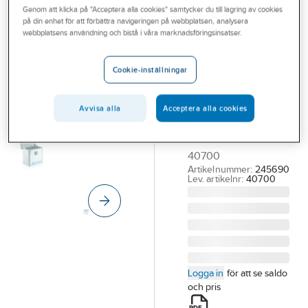
Genom att klicka på "Acceptera alla cookies" samtycker du till lagring av cookies
Outlet
på din enhet för att förbättra navigeringen på webbplatsen, analysera
ZARGES
webbplatsens användning och bistå i våra marknadsföringsinsatser.
Branscher
Aluminiumbox
Tjänster
Zarges
Cookie-inställningar
Eurobox
Vårt erbjudande
ALUMINIUMBOX
Avvisa alla
Acceptera alla cookies
Aktuellt
ZARGES EURO
400X300X340MM
40700
Artikelnummer:
245690
Lev. artikelnr:
40700
Logga in
för att se saldo
och pris