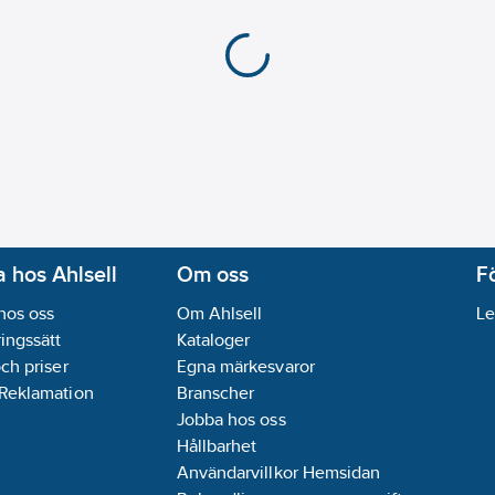
 hos Ahlsell
Om oss
F
hos oss
Om Ahlsell
Le
ingssätt
Kataloger
och priser
Egna märkesvaror
 Reklamation
Branscher
Jobba hos oss
Hållbarhet
Användarvillkor Hemsidan