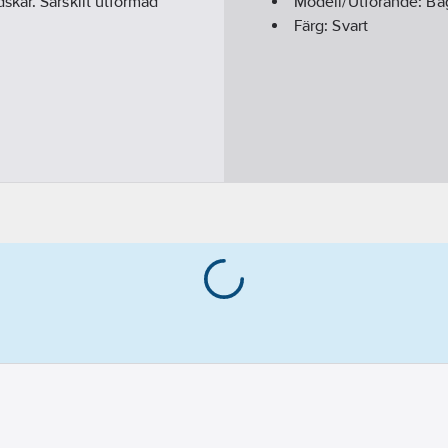
skar. Särskilt utformad
Modell/Utförande:
Ba
Färg:
Svart