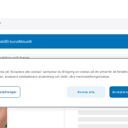
nde
Bli kund
Aktuellt
 väskor och bagar
cka på "Acceptera alla cookies" samtycker du till lagring av cookies på din enhet för att förbätt
Tvättväska Viki
en, analysera webbplatsens användning och bistå i våra marknadsföringsinsatser.
TVÄTTVÄSKA VIKING PA
Artikelnummer:
891699
Avvisa alla
Acceptera
ställningar
Lev. artikelnr:
34-1053-26