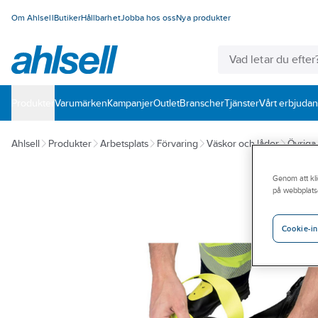
Om Ahlsell
Butiker
Hållbarhet
Jobba hos oss
Nya produkter
Produkter
Varumärken
Kampanjer
Outlet
Branscher
Tjänster
Vårt erbjuda
Ahlsell
Produkter
Arbetsplats
Förvaring
Väskor och lådor
Övriga
Genom att kli
på webbplats
Cookie-in