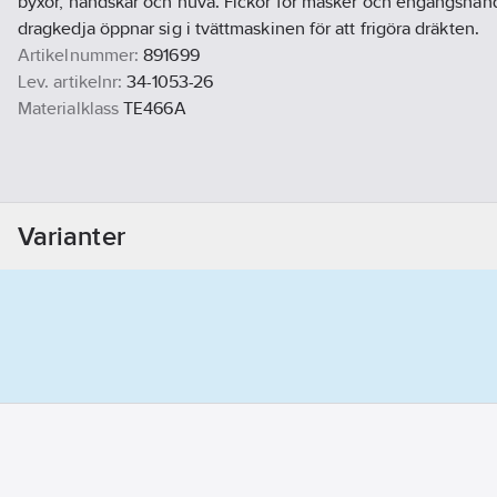
byxor, handskar och huva. Fickor för masker och engångshand
dragkedja öppnar sig i tvättmaskinen för att frigöra dräkten.
Artikelnummer:
891699
Lev. artikelnr:
34-1053-26
Materialklass
TE466A
Varianter