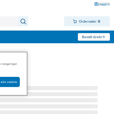
Logga in
Orderrader:
0
Beställ direkt
ra navigeringen
ng Partx
RTX
 alla cookies