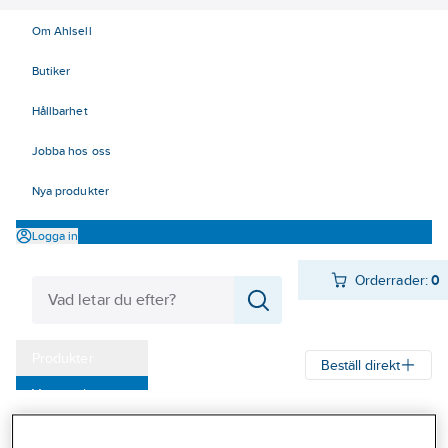
Om Ahlsell
Butiker
Hållbarhet
Jobba hos oss
Nya produkter
Logga in
Orderrader:
0
Produkter
Beställ direkt
Varumärken
Ahlsell
Produkter
Arbetsplats
Förvaring
Väskor och lådor
Kampanjer
Övriga väskor och bagar