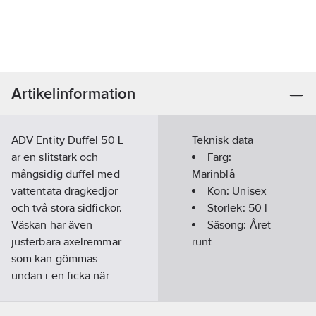
Artikelinformation
ADV Entity Duffel 50 L
Teknisk data
är en slitstark och
Färg:
mångsidig duffel med
Marinblå
vattentäta dragkedjor
Kön:
Unisex
och två stora sidfickor.
Storlek:
50 l
Väskan har även
Säsong:
Året
justerbara axelremmar
runt
som kan gömmas
undan i en ficka när
de inte används. •
Delvis återvunnet