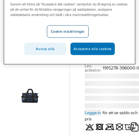
Genom att klicka på "Acceptera alla cookies" samtycker du till lagring av cookies
Outlet
på din enhet för att förbättra navigeringen på webbplatsen, analysera
CRAFT
webbplatsens användning och bistå i våra marknadsföringsinsatser.
Branscher
Väska Craft
Tjänster
1915278 Duffel
Cookie-inställningar
50L
Vårt erbjudande
VÄSKA CRAFT 1915278
Avvisa alla
Acceptera alla cookies
Bli kund
DUFFEL 50L MARIN
Aktuellt
Artikelnummer:
76004694
Lev.
1915278-396000-
artikelnr:
Logga in
för att se saldo och
pris