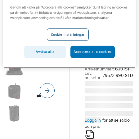
Outlet
Genom att klicka på "Acceptera alla cookies" samtycker du till lagring av cookies
på din enhet för att förbättra navigeringen på webbplatsen, analysera
HELLY HANSEN
Branscher
webbplatsens användning och bistå i våra marknadsföringsinsatser.
Väska Helly
Tjänster
Hansen Duffel
Cookie-inställningar
Bag
Vårt erbjudande
VÄSKA DUFFEL HH
Bli kund
Avvisa alla
Acceptera alla cookies
79572 50L 990
Aktuellt
SVART
Artikelnummer:
600151
Lev.
79572-990-STD
artikelnr:
Logga in
för att se saldo
och pris