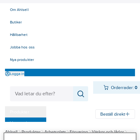
Om Ahlsell
Butiker
Hållbarhet
Jobba hos oss
Nya produkter
Logga in
Orderrader:
0
Produkter
Beställ direkt
Varumärken
Ahlsell
Produkter
Arbetsplats
Förvaring
Väskor och lådor
Kampanjer
Övriga väskor och bagar