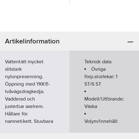
Artikelinformation
Vattentätt mycket
Teknisk data
slitstark
Övriga
nylonpresenning.
förp.storlekar:
1
Öppning med YKK®-
ST/6 ST
tvåvägsdragkedja.
Vadderad och
Modell/Utförande:
justerbar axelrem.
Väska
Hållare för
namnetikett. Stuvbara
Volym/Innehåll:
ryggsäcksremmar.
50
l
Utvändig ficka med
Färg:
Svart