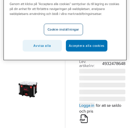
Genom att klicka på "Acceptera alla cookies" samtycker du till lagring av cookies
Outlet
på din enhet för att förbättra navigeringen på webbplatsen, analysera
MILWAUKEE
webbplatsens användning och bistå i våra marknadsföringsinsatser.
Branscher
Kylbox
Tjänster
Milwaukee
Cookie-inställningar
Packout XL
Vårt erbjudande
KYLBOX MILWAUKEE
Avvisa alla
Acceptera alla cookies
Bli kund
XL PACKOUT
Aktuellt
Artikelnummer:
37819706
Lev.
4932478648
artikelnr:
Logga in
för att se saldo
och pris