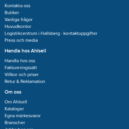
integrerade
Kontakta oss
lyftpunkter för att
Butiker
underlätta vid
montering. DELTA-
Vanliga frågor
AH monteras
Huvudkontor
lämpligast på
Logistikcentrum i Hallsberg - kontaktuppgifter
takgenomföring
BRTG vid
Press och media
genomgång i
yttertak. Storlek 200
Handla hos Ahlsell
på takhuven passa
till BRTG-3, Storlek
Handla hos oss
300 på takhuven
Faktureringssätt
passa till BRTG-4 osv.
Villkor och priser
Vid behov kan
stagöglor levereras
Retur & Reklamation
(anges i klartext vid
beställning). Huven
Om oss
är som standard
tillverkad av
Om Ahlsell
Magnelis stålplåt
Kataloger
korrosivitetsklass C4
Egna märkesvaror
och kan levereras
lackad i önskad
Branscher
standardkulör.