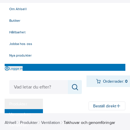
Om Ahlsell
Butiker
Hållbarhet
Jobba hos oss
Nya produkter
Logga in
Orderrader:
0
Produkter
Beställ direkt
Varumärken
Ahlsell
Produkter
Ventilation
Takhuvar och genomföringar
Kampanjer