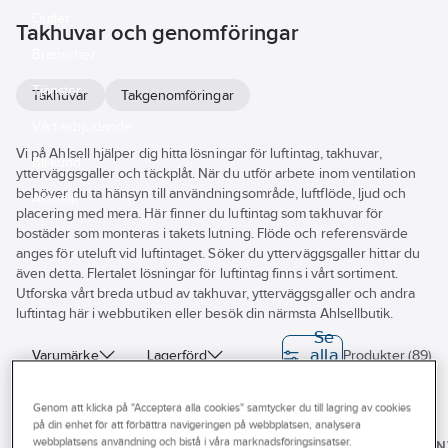
Outlet
Takhuvar och genomföringar
Branscher
Tjänster
Takhuvar
Takgenomföringar
Vårt erbjudande
Vi på Ahlsell hjälper dig hitta lösningar för luftintag, takhuvar,
Bli kund
ytterväggsgaller och täckplåt. När du utför arbete inom ventilation
behöver du ta hänsyn till användningsområde, luftflöde, ljud och
Aktuellt
placering med mera. Här finner du luftintag som takhuvar för
bostäder som monteras i takets lutning. Flöde och referensvärde
anges för uteluft vid luftintaget. Söker du ytterväggsgaller hittar du
även detta. Flertalet lösningar för luftintag finns i vårt sortiment.
Utforska vårt breda utbud av takhuvar, ytterväggsgaller och andra
luftintag här i webbutiken eller besök din närmsta Ahlsellbutik.
Se
alla
Varumärke
Lagerförd
Produkter (89)
filter
Byggvarubedömningen
Genom att klicka på "Acceptera alla cookies" samtycker du till lagring av cookies
på din enhet för att förbättra navigeringen på webbplatsen, analysera
A-
Sunda hus
Egenskap
CH
CH
webbplatsens användning och bistå i våra marknadsföringsinsatser.
ABC VEN