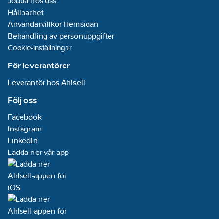
Jobba hos oss
Huven kan även
Hållbarhet
levereras i rostfritt
EN 1.4404 (SS2343).
Användarvillkor Hemsidan
Luftflödet är angivet
Behandling av personuppgifter
vid 50 Pa och
Cookie-inställningar
hänvisar till
ungefärliga värden.
För leverantörer
Leverantör hos Ahlsell
Följ oss
Facebook
Instagram
LinkedIn
Ladda ner vår app