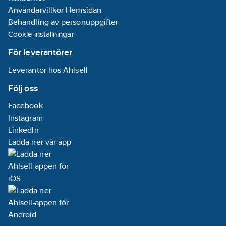
50 Hz
Användarvillkor Hemsidan
Anslutningseffek:t
440 W (per slinga)
Behandling av personuppgifter
Värmekabelns
Cookie-inställningar
längd: 30 m (per
slinga)
För leverantörer
Vikt: 6 kg
Storlek styrenhet
Leverantör hos Ahlsell
(D x B x H): 120 x
100 x 50 mm
Följ oss
Normal
energiåtgång: 7
Facebook
kWh per m2 /år
Instagram
Garanti: 2 år
LinkedIn
Ladda ner vår app