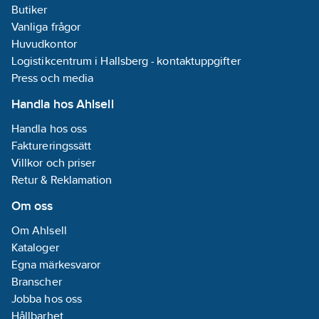
krypgrunder, där
Butiker
kraven är stora på
Vanliga frågor
energieffektivitet.
Har du ingen
Huvudkontor
marktäckning i
Logistikcentrum i Hallsberg - kontaktuppgifter
grunden så
Press och media
behöver du
komplettera med
Handla hos Ahlsell
detta vilket sänker
energiåtgången
Handla hos oss
och mängden
spillvärme från
Faktureringssätt
både huset och
Villkor och priser
DryHeat.
Retur & Reklamation
Rekommenderat
material är vår
Om oss
Isoreflekt.
Om Ahlsell
Specifikationer:
Temperaturhöjning:
Kataloger
+2°C
Egna märkesvaror
Relativ fuktighets
Branscher
installerad: ≤ 60%
RF
Jobba hos oss
Anslutning: 230 V /
Hållbarhet