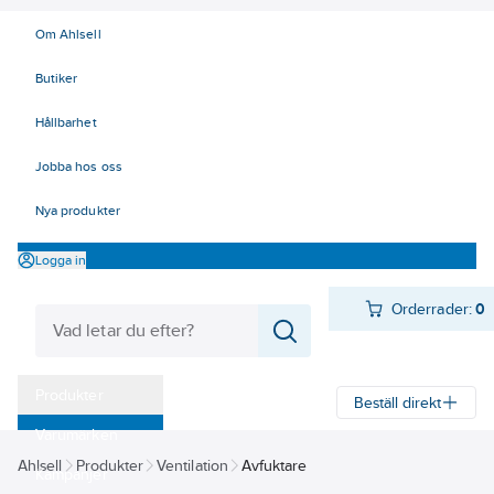
Om Ahlsell
Butiker
Hållbarhet
Jobba hos oss
Nya produkter
Logga in
Orderrader:
0
Produkter
Beställ direkt
Varumärken
Ahlsell
Produkter
Ventilation
Avfuktare
Kampanjer