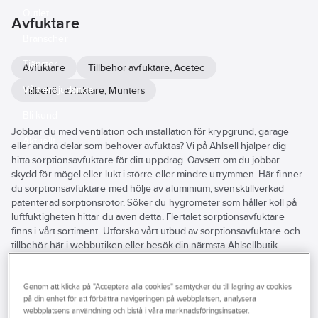
Outlet
Avfuktare
Branscher
Tjänster
Avfuktare
Tillbehör avfuktare, Acetec
Vårt erbjudande
Tillbehör avfuktare, Munters
Bli kund
Jobbar du med ventilation och installation för krypgrund, garage
Aktuellt
eller andra delar som behöver avfuktas? Vi på Ahlsell hjälper dig
hitta sorptionsavfuktare för ditt uppdrag. Oavsett om du jobbar
skydd för mögel eller lukt i större eller mindre utrymmen. Här finner
du sorptionsavfuktare med hölje av aluminium, svensktillverkad
patenterad sorptionsrotor. Söker du hygrometer som håller koll på
luftfuktigheten hittar du även detta. Flertalet sorptionsavfuktare
finns i vårt sortiment. Utforska vårt utbud av sorptionsavfuktare och
tillbehör här i webbutiken eller besök din närmsta Ahlsellbutik.
Se
alla
Varumärke
Lagerförd
Produkter (49)
filter
Genom att klicka på "Acceptera alla cookies" samtycker du till lagring av cookies
på din enhet för att förbättra navigeringen på webbplatsen, analysera
Sunda hus
Egenskap
webbplatsens användning och bistå i våra marknadsföringsinsatser.