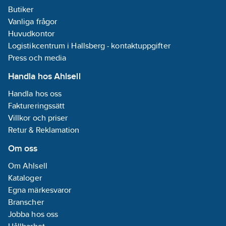
1,5bar-8bar (ansl.
IP 65.
aggresiva och
Luftmatning:
- Servostyrd
Butiker
1/4").
Luftmatnin
förorenade medier
2,5bar-10bar
membranventil upp till
Se mer detaljerad
2,5bar-10b
- Stängnings- och
Vanliga frågor
(ansl. 1/4").
nominell diameter DN65
info i
(ansl. 1/4")
öppningstiderna kan
Huvudkontor
Se mer detaljerad
- Kopplat membran
produktdatablad
Se mer det
ställas in separat
info i
öppnar utan
Logistikcentrum i Hallsberg - kontaktuppgifter
info i
- Manuell manövrering
produktdatablad
differenstryck
produktda
- Servicevänlig.
Press och media
- Energisparande
Industri ventil.
effektreducering i alla
Handla hos Ahlsell
DC-varianter
Industri ventil.
Handla hos oss
Faktureringssätt
Villkor och priser
Retur & Reklamation
Om oss
Om Ahlsell
Kataloger
Egna märkesvaror
Branscher
Jobba hos oss