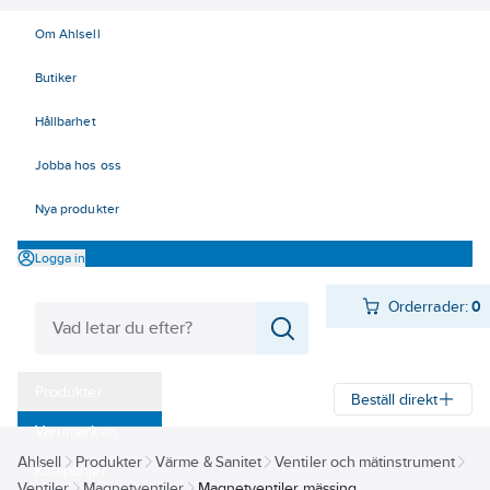
Om Ahlsell
Butiker
Hållbarhet
Jobba hos oss
Nya produkter
Logga in
Orderrader:
0
Produkter
Beställ direkt
Varumärken
Ahlsell
Produkter
Värme & Sanitet
Ventiler och mätinstrument
Kampanjer
Ventiler
Magnetventiler
Magnetventiler mässing