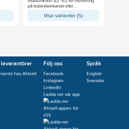
tt
multifunktion 3/2 -5/2 för montering
olika
på dubbelverkande eller
tt att
enkelverkande pneumatiska
Visa varianter (5)
manöverdon.
s
Hus av aluminium med avluftning via
an
ordinarie anslutningsportar.
m att
IP 65. Luftmatning: 2,5bar-10bar (ansl.
n.
1/4").
oxi med
Se mer detaljerad info i
produktdatablad
len 5282
 leverantörer
Följ oss
Språk
ll
rantör hos Ahlsell
Facebook
English
Instagram
Svenska
LinkedIn
er
erna
Ladda ner vår app
r
 som