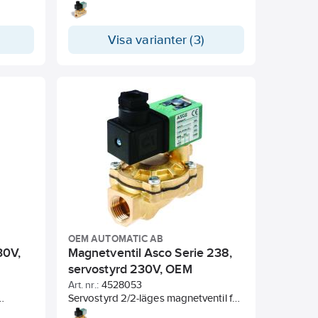
öppna system. Tål vatten, luft, och
.
olja.
Industri Ventil.
Visa varianter (3)
id
lutet
em där
n) är
OEM AUTOMATIC AB
30V,
Magnetventil Asco Serie 238,
servostyrd 230V, OEM
Automatic
Art. nr.:
4528053
Servostyrd 2/2-läges magnetventil för
ska
öppna system. Strömlöst stängd.