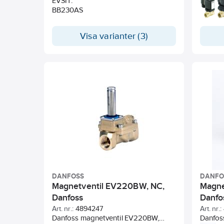
EVSIT.
servost
BB230AS
Membran
magnetk
öppning
Visa varianter (3)
lämplig
fullstä
ett min
vakuum
variant
utan di
applika
membran
Ventilhu
och röd
finns bl
avzink
mässing
med int
elektro
DANFOSS
DANFO
effektf
Magnetventil EV220BW, NC,
Magne
kombin
Danfoss
Danfo
enligt 
Art. nr.:
4894247
Art. nr.:
uppfyll
Danfoss magnetventil EV220BW,
Danfos
IP65.