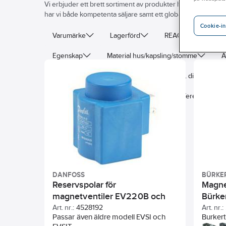
Vi erbjuder ett brett sortiment av produkter här på webben, 
har vi både kompetenta säljare samt ett globalt leverantörsnät 
Cookie-in
Varumärke
Lagerförd
REACH – Fri från K
Egenskap
Material hus/kapsling/stomme
A
Medietemperatur (kontinuerlig)
Max. differenstry
Max. omgivningstemperatur
Min. differenstryck
DANFOSS
BÜRKE
Reservspolar för
Magne
magnetventiler EV220B och
Bürke
EV250B, Danfoss
Art. nr.:
4528192
Art. nr.:
Passar även äldre modell EVSI och
Burkert