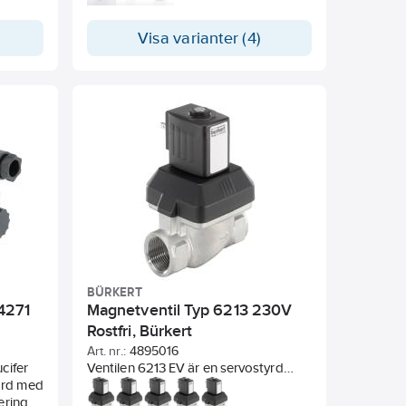
membran. Ventilhus i eco-brass.
Dricksvattengodkänd DWGW 4MS
KTW och W270, RiSE certifierad.
Visa varianter (4)
Medietemp -30°C - 90°C. Tryck min 0
kPa, max 1000 kPa.
BÜRKERT
4271
Magnetventil Typ 6213 230V
Rostfri, Bürkert
n
Art. nr.:
4895016
cifer
Ventilen 6213 EV är en servostyrd
ard med
magnetventil. Membranets
ering
fjäderkoppling stödjer ventilens