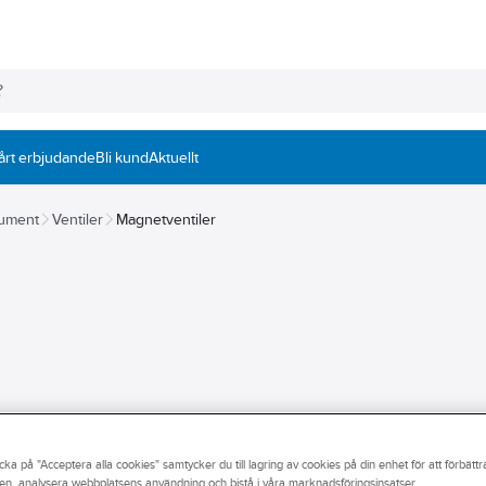
årt erbjudande
Bli kund
Aktuellt
rument
Ventiler
Magnetventiler
ikation.
cka på "Acceptera alla cookies" samtycker du till lagring av cookies på din enhet för att förbätt
llationer har vi rätt produkt för just detta.
en, analysera webbplatsens användning och bistå i våra marknadsföringsinsatser.