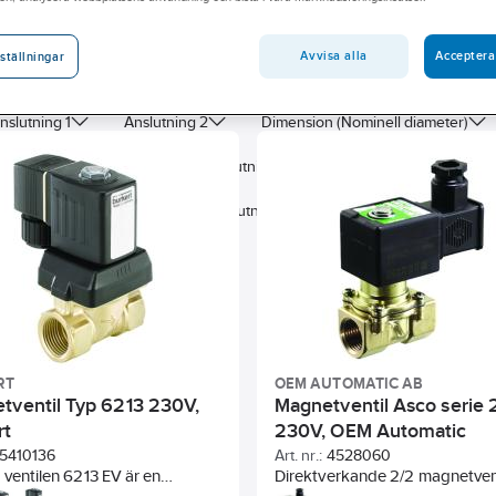
men om det skulle vara så att du inte hittar det du söker
för att hjälpa dig att hitta rätt produkt.
Avvisa alla
Acceptera
ställningar
andidatämne
Har miljövarudeklaration (EPD)
Byggvarubedö
nslutning 1
Anslutning 2
Dimension (Nominell diameter)
ck vatten/vätskor
Längd anslutning 1
Höjd
Material tä
Modell/Utförande
Anslutningsspänning
RT
OEM AUTOMATIC AB
tventil Typ 6213 230V,
Magnetventil Asco serie 
rt
230V, OEM Automatic
5410136
Art. nr.:
4528060
 ventilen 6213 EV är en
Direktverkande 2/2 magnetvent