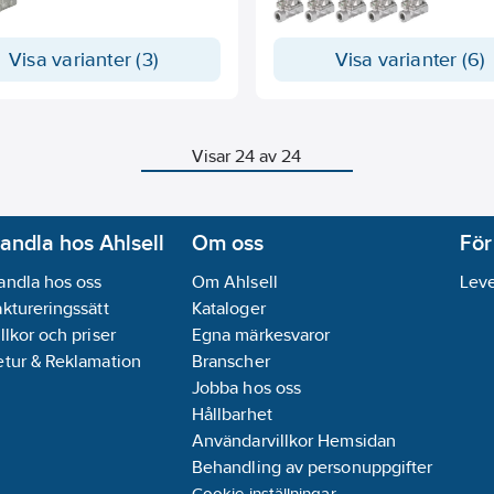
enstryck. Öppningsprocessen
fungera korrekt behövs alltid e
av membranets fasta koppling
minimidifferenstryck. Det finns 
rnan. Den integrerade "Soft-
membranmaterial och arbetssä
Visa varianter (3)
Visa varianter (6)
unktionen gör att
välja bland, beroende på
gsprocessen är skonsam för
användningsområdet. 3/2-väg
alet. Beroende på
pilotventilens verkningssätt k
ningsområde står olika
ställas om från NC till NO geno
material till förfogande.
pilotventilen vrids på armature
Visar 24 av 24
polarna är inkapslade i en
Magnetspolarna tätas med ep
 mycket tålig epoxy. För att
hög kemisk beständighet. För
en elektriska
idrifttagning och test är venti
örbrukningen finns det hos alla
utrustad med handmanöver.
andla hos Ahlsell
Om oss
För
anter en "Kick and Drop"-
nik ingjuten i spolen.
•Servostyrd magnetventil upp ti
andla hos oss
Om Ahlsell
Leve
DN65
aktureringssätt
Kataloger
tyrd magnetventil upp till
•Ventil med skiljemembran för
llkor och priser
Egna märkesvaror
frätande och förorenade medi
sstyrt membran öppnar utan
•Stängnings- och öppningstid
etur & Reklamation
Branscher
nstryck
kan ställas in separat
Jobba hos oss
tionssäkert magnetsystem med
•Explosionsskyddade modelle
Hållbarhet
onterad spole
•Levereras med handmanöver
Användarvillkor Hemsidan
sparande effektreducering i
standard
-varianter
Behandling av personuppgifter
Cookie-inställningar