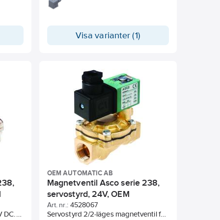
g med
IP 65 Pg 11.
ängad.
Visa varianter (1)
OEM AUTOMATIC AB
238,
Magnetventil Asco serie 238,
M
servostyrd, 24V, OEM
Automatic
Art. nr.:
4528067
V DC.
Servostyrd 2/2-läges magnetventil för