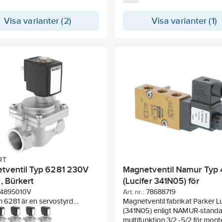
. Ventilhus i eco-brass.
Industri Ventil.
iva och förorenade medier
Industri ventil
svattengodkänd DWGW 4MS
nings- och öppningstiderna
 W270, RiSE certifierad.
Visa varianter (2)
Visa varianter (1)
llas in separat
. Tryck min 10
ell manövrering
ax 1000 kPa.
cevänlig.
 ventil.
RT
tventil Typ 6281 230V
Magnetventil Namur Typ 
i, Bürkert
(Lucifer 341N05) för
pneumatiska manöverdo
4895010V
Art. nr.:
78688719
n 6281 är en servostyrd
Magnetventil fabrikat Parker Lu
entil. För ventilens korrekta
(341N05) enligt NAMUR-stand
n krävs alltid ett minsta
multifunktion 3/2 -5/2 för mont