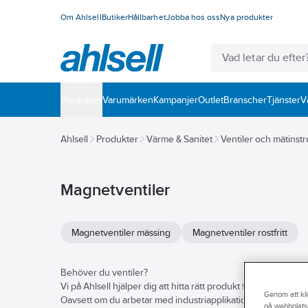
Om Ahlsell
Butiker
Hållbarhet
Jobba hos oss
Nya produkter
Produkter
Varumärken
Kampanjer
Outlet
Branscher
Tjänster
V
Ahlsell
Produkter
Värme & Sanitet
Ventiler och mätinst
Magnetventiler
Magnetventiler mässing
Magnetventiler rostfritt
Behöver du ventiler?
Vi på Ahlsell hjälper dig att hitta rätt produkt för just din appl
Genom att kli
Oavsett om du arbetar med industriapplikationer eller VS-insta
på webbplats