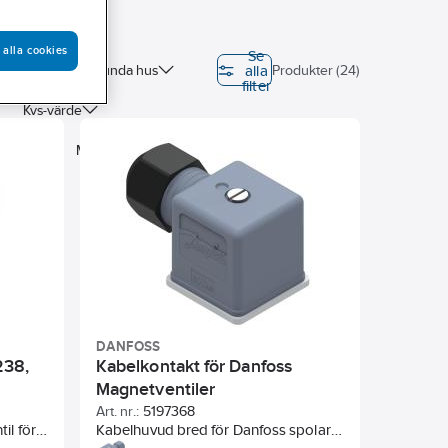
 alla cookies
Se
alla
mningen
Sunda hus
Produkter (24)
filter
Kvs-värde
tning
Materialkvalitet
DANFOSS
238,
Kabelkontakt för Danfoss
Magnetventiler
Art. nr.:
5197368
il för
Kabelhuvud bred för Danfoss spolar