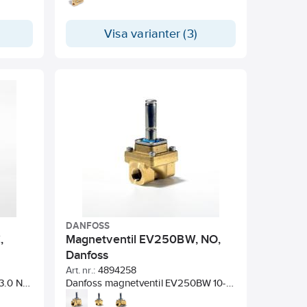
tt
Industri Ventil.
e på
Visa varianter (3)
 till
de
a
en. För
ässing
rna är
 med
an alla
sk
on med
7301-
DANFOSS
a IP65.
,
Magnetventil EV250BW, NO,
Danfoss
65
Art. nr.:
4894258
3.0 NC
Danfoss magnetventil EV250BW 10-
 50 bar.
22, strömlöst öppen NO, EPDM-