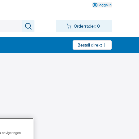
Logga in
Orderrader:
0
Beställ direkt
ra navigeringen