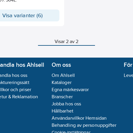
Visa varianter (6)
Visar 2 av 2
andla hos Ahlsell
Om oss
För
andla hos oss
Om Ahlsell
Leve
aktureringssätt
Kataloger
llkor och priser
Egna märkesvaror
etur & Reklamation
Branscher
Jobba hos oss
Hållbarhet
Användarvillkor Hemsidan
Behandling av personuppgifter
Cookie-inställningar