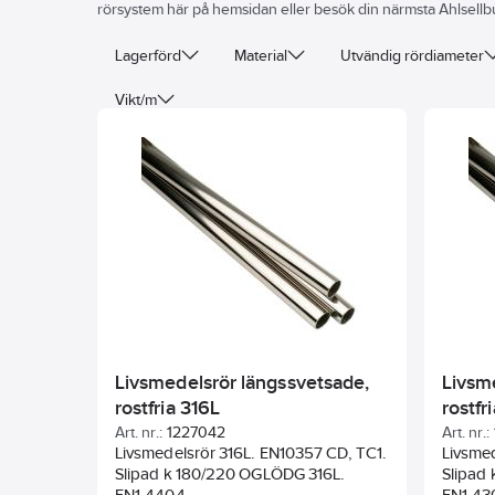
rörsystem här på hemsidan eller besök din närmsta Ahlsellb
Lagerförd
Material
Utvändig rördiameter
Vikt/m
Livsmedelsrör längssvetsade,
Livsm
rostfria 316L
rostfr
Art. nr.:
1227042
Art. nr.:
Livsmedelsrör 316L. EN10357 CD, TC1.
Livsme
Slipad k 180/220 OGLÖDG 316L.
Slipad
EN1.4404.
EN1.43