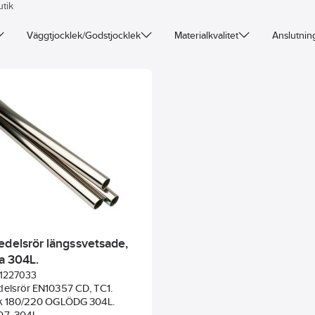
utik
Väggtjocklek/Godstjocklek
Materialkvalitet
Anslutnin
edelsrör längssvetsade,
ia 304L.
1227033
delsrör EN10357 CD, TC1.
 k 180/220 OGLÖDG 304L.
07. 304L.