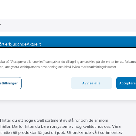
årt erbjudande
Aktuellt
rsystem för Livsmedel / Aseptik
Livsmedelsrör
Rör RA 0,8-1,6
cka på "Acceptera alla cookies" samtycker du till lagring av cookies på din enhet för att förbätt
en, analysera webbplatsens användning och bistå i våra marknadsföringsinsatser.
Avvisa alla
Acceptera
ställningar
l hittar du ett noga utvalt sortiment av stålrör och delar inom
håller. Därför hittar du bara rörsystem av hög kvalitet hos oss. Våra
 hitta rätt produkter för just ert jobb. Utforska hela vårt sortiment av