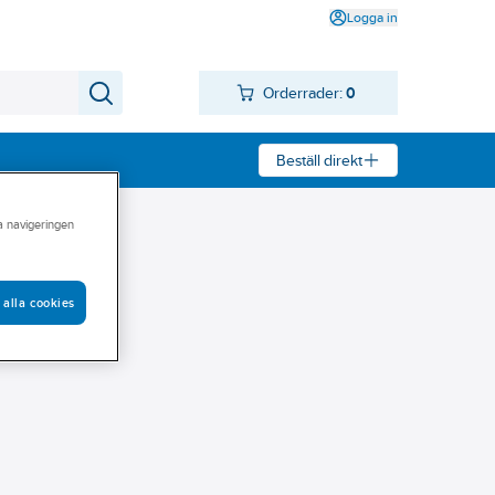
Logga in
Orderrader:
0
Beställ direkt
ra navigeringen
 alla cookies