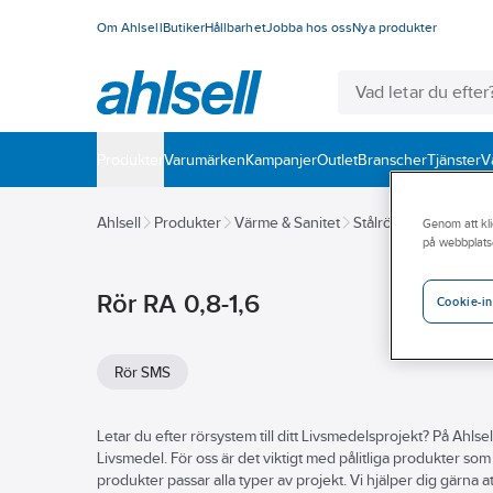
Om Ahlsell
Butiker
Hållbarhet
Jobba hos oss
Nya produkter
Produkter
Varumärken
Kampanjer
Outlet
Branscher
Tjänster
V
Ahlsell
Produkter
Värme & Sanitet
Stålrör och delar
Rö
Genom att kli
på webbplats
Rör RA 0,8-1,6
Cookie-in
Rör SMS
Letar du efter rörsystem till ditt Livsmedelsprojekt? På Ahlsel
Livsmedel. För oss är det viktigt med pålitliga produkter som 
produkter passar alla typer av projekt. Vi hjälper dig gärna att