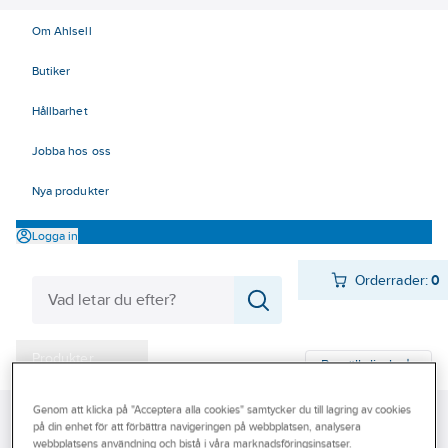
Om Ahlsell
Butiker
Hållbarhet
Jobba hos oss
Nya produkter
Logga in
Orderrader:
0
Produkter
Beställ direkt
Varumärken
Genom att klicka på "Acceptera alla cookies" samtycker du till lagring av cookies
Ahlsell
Produkter
Värme & Sanitet
Stålrör och delar
på din enhet för att förbättra navigeringen på webbplatsen, analysera
Kampanjer
webbplatsens användning och bistå i våra marknadsföringsinsatser.
Rörsystem för Livsmedel / Aseptik
Livsmedelsrör