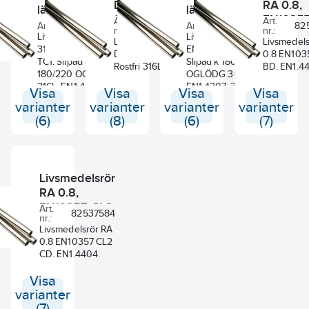
DIN11850
RA 0.8,
Materialkvalitet
längssvetsade,
Material
längssvetsade,
Slipad Rostfri
EN1035
Art.
Art.
rostfria 316L
rostfria 304L.
Art. nr.:
1227042
82540905
Art. nr.:
1227033
82
nr.:
nr.:
316L
BD, EN1
Anslutning
Vikt/m
Livsmedelsrör
Livsmedelsrör
Livsmedelsrör
Livsmedels
316L. EN10357 CD,
EN10357 CD, TC1.
DIN11850 Slipad
0.8 EN103
TC1. Slipad k
Slipad k 180/220
Rostfri 316L.
BD. EN1.4
180/220 OGLÖDG
OGLÖDG 304L.
316L. EN1.4404.
EN1.4307. 304L.
Visa
Visa
Visa
Visa
varianter
varianter
varianter
varianter
(6)
(8)
(6)
(7)
Livsmedelsrör
RA 0.8,
EN10357 CL2
Art.
82537584
nr.:
CD, EN1.4404
Livsmedelsrör RA
0.8 EN10357 CL2
CD. EN1.4404.
Visa
varianter
(7)