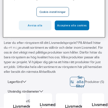
Outlet
Cookie-inställningar
Livsmedelsrör
Branscher
Tjänster
Avvisa alla
Acceptera alla cookies
Rör RA 0,8-0,8
Rör RA 0,8-1,6
Vårt erbjudande
Bli kund
Letar du efter rörsystem till ditt Livsmedelsprojekt? På Ahlsell hittar
du ett noga utvalt sortiment av stålrör och delar inom Livsmedel. För
Aktuellt
oss är det viktigt med pålitliga produkter som håller. Därför hittar du
bara rörsystem av hög kvalitet hos oss. Våra produkter passar alla
typer av projekt. Vi hjälper dig gärna att hitta rätt produkter för just
ert jobb. Utforska hela vårt sortiment av rörsystem här på hemsidan
eller besök din närmsta Ahlsellbutik
Se
alla
Lagerförd
Produkter (5)
filter
Utvändig rördiameter
Väggtjocklek/Godstjocklek
Livsmedelsrör
Livsmed
Livsmedelsrör
Livsmedelsrör