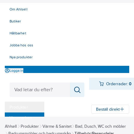
Om Ahlsell
Butiker
Hållbarhet
Jobba hos oss
Nya produkter
Logga in
Orderrader:
0
Produkter
Beställ direkt
Varumärken
Ahlsell
Produkter
Värme & Sanitet
Bad, Dusch, WC och möbler
Kampanjer
Badrumsmöbler och badrumsskåp
Tillbehör/Reservdelar