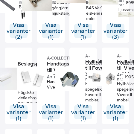
8865581
Art.
nr.:
Ifö Spira MP
Ifö OPTION
898
Svedbergs
nr.:
Beslagspåse för
gångjärn
BAS Ver2
Ljusramp
att få push-to-
mjukstängande
elskena m
spegels
open öppning
trafo
vit 177
på
Visa
Visa
Visa
Visa
(BxH). 
sidoförvaring
varianter
varianter
varianter
varianter
24W. LE
(2)
(1)
(1)
(3)
utan elu
A-
A-
A-COLLECTION
Hyllhållare
Hyllhål
Beslagspåse
Handtagsbeslag
COLLECTION
COLLEC
till Fovere
till Vive
Push Open
till Vivere II, a-
II möbler,
möbler,
Art.
Art.
till Högskåp
collection
Art. nr.:
8865824
Art. nr.:
19053625
19053613
190
nr.:
nr.:
a-
collect
Vit,
Beslagspåse
Handtags beslag till
Hyllhållare till
Hyllhållare
collection
Push Open till
Vivere II möbel.
Svedbergs
spegelskåp
spegelsk
Högskåp
Fovere II
Vivere II
vit/flerfärgad.
möbler.
möbel.
100x100x100mm
Visa
Visa
Visa
Visa
(BxHxD).
varianter
varianter
varianter
varianter
(1)
(1)
(1)
(1)