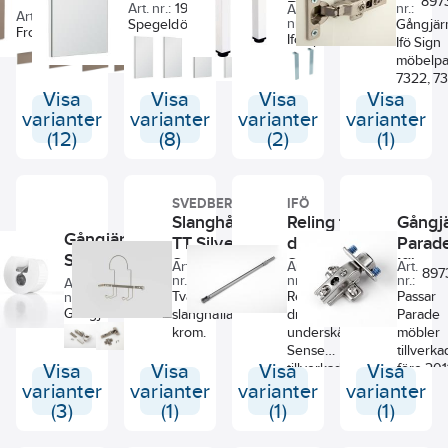
897
Benssats
Art. nr.:
19053597
nr.:
Art.
stycken LINC-
Art. nr.:
8980715
8865850
nr.:
Spegeldörr till Fovere II
Gångjärn 
väggprofiler. Limmet är
Front till skåp Ifö Sense SUS
Ifö Spira Pro
möbler.
Ifö Sign
anpassat för kakel,
60.
+
+
6
2
bensats
möbelpa
klinker, glas, aluminium
7322, 73
och rostfritt stål.
Visa
Visa
Visa
Visa
varianter
varianter
varianter
varianter
(12)
(8)
(2)
(1)
SVEDBERGS
IFÖ
Slanghållare
Reling för
Gångj
Gångjärn
TT Silver,
draglåda
Parade
Sense, Ifö
Svedbergs
Sense, Ifö
Ifö
Art.
Art.
Art.
8057065
8980664
897
nr.:
nr.:
nr.:
Art.
8980770
Tvätt & Tork
Reling för
Passar
nr.:
Gångjärn till Ifö
slanghållare
draglåda för
Parade
Sense.
krom.
underskåp
möbler
Sense
tillverk
Visa
Visa
Visa
tillverkade
Visa
före 201
innan 2013.
varianter
varianter
varianter
varianter
(3)
(1)
(1)
(1)