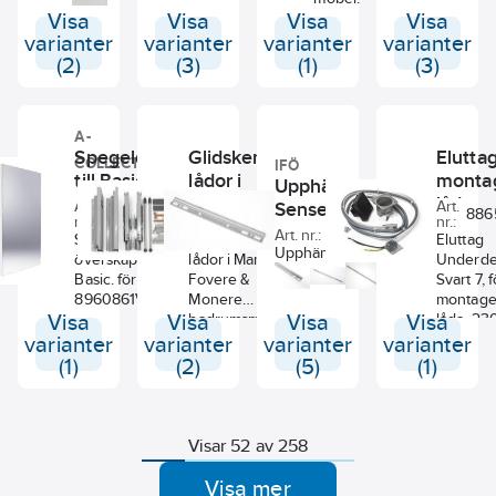
Visa
Visa
Visa
Visa
varianter
varianter
varianter
varianter
(2)
(3)
(1)
(3)
A-
Spegeldörr
Glidskena till
Eluttag
COLLECTION
IFÖ
till Basic
lådor i
montag
Upphängningsskena
möbler, a-
Manere,
låda,
Art.
Art.
Sense, Ifö
Art.
19038420
19037618
886
nr.:
nr.:
nr.:
collection
Monere,
Svedb
Art. nr.:
8980675
Spegeldörr till
Glidskena till
Eluttag
Fovere
Upphängningsskena för
överskåp
lådor i Manere,
Underde
möbler, a-
underskåp Sense möbler
Basic. för
Fovere &
Svart 7, f
tillverkade innan år 2013.
collection
8960861V
Monere
montage
Visa
Visa
badrumsmöbler.
Visa
Visa
låda. 23
IP44.
varianter
varianter
varianter
varianter
(1)
(2)
(5)
(1)
Visar 52 av 258
Visa mer