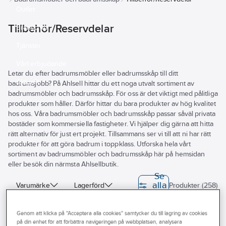
Outlet
Tillbehör/Reservdelar
Branscher
Tjänster
Vårt erbjudande
Letar du efter badrumsmöbler eller badrumsskåp till ditt
Aktuellt
badrumsjobb? På Ahlsell hittar du ett noga utvalt sortiment av
badrumsmöbler och badrumsskåp. För oss är det viktigt med pålitliga
produkter som håller. Därför hittar du bara produkter av hög kvalitet
hos oss. Våra badrumsmöbler och badrumsskåp passar såväl privata
bostäder som kommersiella fastigheter. Vi hjälper dig gärna att hitta
rätt alternativ för just ert projekt. Tillsammans ser vi till att ni har rätt
produkter för att göra badrum i toppklass. Utforska hela vårt
sortiment av badrumsmöbler och badrumsskåp här på hemsidan
eller besök din närmsta Ahlsellbutik.
Se
alla
Varumärke
Lagerförd
Produkter (258)
filter
REACH – Fri från Kandidatämne
Genom att klicka på "Acceptera alla cookies" samtycker du till lagring av cookies
på din enhet för att förbättra navigeringen på webbplatsen, analysera
IFÖ
IFÖ
Byggvarubedömningen